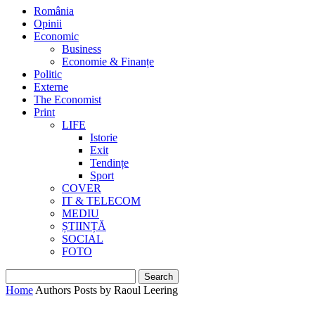
România
Opinii
Economic
Business
Economie & Finanțe
Politic
Externe
The Economist
Print
LIFE
Istorie
Exit
Tendințe
Sport
COVER
IT & TELECOM
MEDIU
ȘTIINȚĂ
SOCIAL
FOTO
Home
Authors
Posts by Raoul Leering