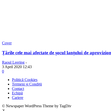
Cover
Țările cele mai afectate de șocul lanțului de aprovizi
Raoul Leering
-
3 April 2020 12:43
0
Politică Cookies
Termeni și Condiții
Contact
Echipă
Cariere
© Newspaper WordPress Theme by TagDiv
X