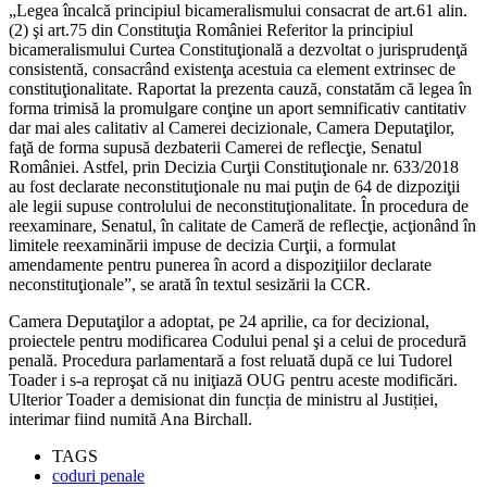
„Legea încalcă principiul bicameralismului consacrat de art.61 alin.
(2) şi art.75 din Constituţia României Referitor la principiul
bicameralismului Curtea Constituţională a dezvoltat o jurisprudenţă
consistentă, consacrând existenţa acestuia ca element extrinsec de
constituţionalitate. Raportat la prezenta cauză, constatăm că legea în
forma trimisă la promulgare conţine un aport semnificativ cantitativ
dar mai ales calitativ al Camerei decizionale, Camera Deputaţilor,
faţă de forma supusă dezbaterii Camerei de reflecţie, Senatul
României. Astfel, prin Decizia Curţii Constituţionale nr. 633/2018
au fost declarate neconstituţionale nu mai puţin de 64 de dizpoziţii
ale legii supuse controlului de neconstituţionalitate. În procedura de
reexaminare, Senatul, în calitate de Cameră de reflecţie, acţionând în
limitele reexaminării impuse de decizia Curţii, a formulat
amendamente pentru punerea în acord a dispoziţiilor declarate
neconstituţionale”, se arată în textul sesizării la CCR.
Camera Deputaţilor a adoptat, pe 24 aprilie, ca for decizional,
proiectele pentru modificarea Codului penal şi a celui de procedură
penală. Procedura parlamentară a fost reluată după ce lui Tudorel
Toader i s-a reproşat că nu iniţiază OUG pentru aceste modificări.
Ulterior Toader a demisionat din funcția de ministru al Justiției,
interimar fiind numită Ana Birchall.
TAGS
coduri penale