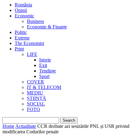
România
Opinii
Economic
Business
Economie & Finanțe
Politic
Externe
The Economist
Print
LIFE
Istorie
Exit
Tendințe
Sport
COVER
IT & TELECOM
MEDIU
ȘTIINȚĂ
SOCIAL
FOTO
Home
Actualitate
CCR dezbate azi sesizările PNL și USR privind
modificarea Codurilor penale