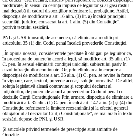
modificate, în sensul că cerinţa impusă de legiuitor şi-ar găsi rostul
mai degrabă în cadrul dispoziţiilor referitoare la probaţiune. Astfel,
dispoziţia de modificare a art. 16 alin. (3) lit. a) încalcă principiul
securităţii juridice, consacrat la art. 1 alin. (5) din Constituţie”,
potrivit textului sesizării.
PNL şi USR transmit, de asemenea, că eliminarea modificprii
articolului 35 (1) din Codul penal încalcă prevederile Constituţiei.
„În opinia noastră, considerentele precitate îl obligau pe legiuitor ca,
în procedura de punere în acord a legii, să modifice art. 35 alin. (1)
C. pen. în sensul eliminării condiţiei unicităţii subiectului pasiv în
cazul infracţiunilor continuate. Or, prin eliminarea in corpore a
dispoziţiei de modificare a art. 35 alin. (1) C. pen. se revine la forma
în vigoare, care, textual, prevede aceeaşi soluţie normativă. De altfel,
soluţia legislativă aleasă contravine şi scopului declarat al
iniţiatorilor, de punere de acord a prevederilor Codului penal cu
deciziile Curţii Constituţionale.Prin urmare, dispoziţia de eliminare a
modificării art. 35 alin. (1) C. pen. încalcă art. 147 alin. (2) şi (4) din
Constituţie, referitoare la limitere reexaminării şi la efectul general
obligatoriul al deciziilor Curţii Constituţionale”, se mai arată în textul
sesizării depuse de PNL şi USR.
Şi articolele privind termenele de prescripţie sunt amintite de
Opoziţie.