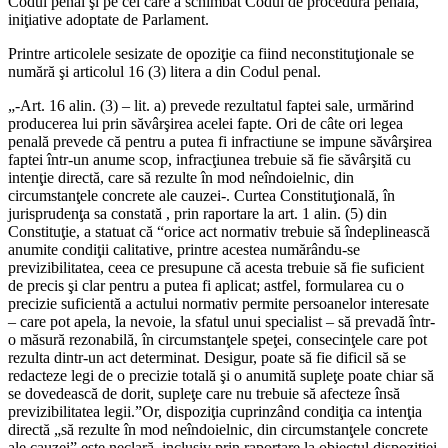
Codul penal şi pe cel care a schimbat Codul de procedură penală,
iniţiative adoptate de Parlament.
Printre articolele sesizate de opoziţie ca fiind neconstituţionale se
numără şi articolul 16 (3) litera a din Codul penal.
„-Art. 16 alin. (3) – lit. a) prevede rezultatul faptei sale, urmărind
producerea lui prin săvârşirea acelei fapte. Ori de câte ori legea
penală prevede că pentru a putea fi infractiune se impune săvârşirea
faptei într-un anume scop, infracţiunea trebuie să fie săvârşită cu
intenţie directă, care să rezulte în mod neîndoielnic, din
circumstanţele concrete ale cauzei-. Curtea Constituţională, în
jurisprudenţa sa constată , prin raportare la art. 1 alin. (5) din
Constituţie, a statuat că “orice act normativ trebuie să îndeplinească
anumite condiţii calitative, printre acestea numărându-se
previzibilitatea, ceea ce presupune că acesta trebuie să fie suficient
de precis şi clar pentru a putea fi aplicat; astfel, formularea cu o
precizie suficientă a actului normativ permite persoanelor interesate
– care pot apela, la nevoie, la sfatul unui specialist – să prevadă într-
o măsură rezonabilă, în circumstanţele speţei, consecinţele care pot
rezulta dintr-un act determinat. Desigur, poate să fie dificil să se
redacteze legi de o precizie totală şi o anumită supleţe poate chiar să
se dovedească de dorit, supleţe care nu trebuie să afecteze însă
previzibilitatea legii.”Or, dispoziţia cuprinzând condiţia ca intenţia
directă „să rezulte în mod neîndoielnic, din circumstanţele concrete
ale cauzei” este neclară, inclusiv prin raportare la obiectul dispoziţiei