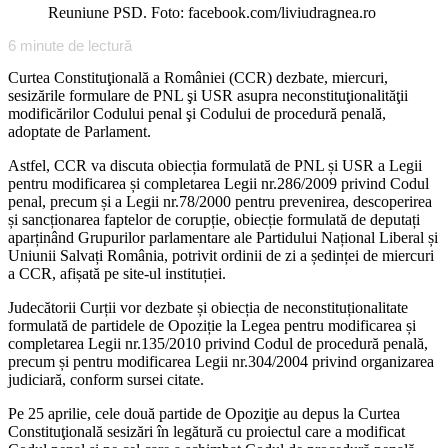
Reuniune PSD. Foto: facebook.com/liviudragnea.ro
6
minute de lectură
Curtea Constituţională a României (CCR) dezbate, miercuri,
sesizările formulare de PNL şi USR asupra neconstituţionalităţii
modificărilor Codului penal şi Codului de procedură penală,
adoptate de Parlament.
Astfel, CCR va discuta obiecția formulată de PNL și USR a Legii
pentru modificarea și completarea Legii nr.286/2009 privind Codul
penal, precum și a Legii nr.78/2000 pentru prevenirea, descoperirea
și sancționarea faptelor de corupție, obiecție formulată de deputați
aparținând Grupurilor parlamentare ale Partidului Național Liberal și
Uniunii Salvați România, potrivit ordinii de zi a ședinței de miercuri
a CCR, afișată pe site-ul instituției.
Judecătorii Curții vor dezbate și obiecția de neconstituționalitate
formulată de partidele de Opoziție la Legea pentru modificarea și
completarea Legii nr.135/2010 privind Codul de procedură penală,
precum și pentru modificarea Legii nr.304/2004 privind organizarea
judiciară, conform sursei citate.
Pe 25 aprilie, cele două partide de Opoziţie au depus la Curtea
Constituţională sesizări în legătură cu proiectul care a modificat