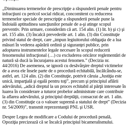
„Diminuarea termenelor de prescripţie a răspunderii penale pentru
infracţiuni cu pericol social ridicat, concomitent cu reducerea
termenelor speciale de prescripţie a răspunderii penale pune la
îndoială aptitudinea sancţiunilor penale de a-şi atinge scopul
preventiv. Prin urmare, considerăm că art. 154 alin. (1) lit. b) şi c) şi
art. 155 alin. (3) încalcă prevederile art. 1 alin. (3) din Constituţie
privind statul de drept, care „impun legiuitorului obligaţia de a lua
măsuri în vederea apărării ordinii şi siguranţei publice, prin
adoptarea instrumentelor legale necesare în scopul reducerii
fenomenului infracţional (…) cu excluderea oricăror reglementări de
natură să ducă la încurajarea acestui fenomen.” (Decizia nr.
44/2016) De asemenea, se ignoră cu desăvârşire dreptul victimelor
de a avea ele însele parte de o procedură echitabilă, încălcându-se,
astfel, art. 124 alin. (2) din Constituţie, potrivit căruia „Justiţia este
unică, imparţială şi egală pentru toţi”, precum şi principiul aflării
adevărului, „adică dreptul la un proces echitabil al părţii interesate în
luarea în considerare a tuturor probelor administrate care contribuie
la aflarea adevărului, şi principiul dreptăţii, consacrat de art. 1 alin.
(3) din Constituţie ca o valoare supremă a statului de drept” (Decizia
nr. 54/2009)”, transmit reprezentanţii PNL şi USR.
Despre Legea de modificare a Codului de procedură penală,
Opoziţia precizează că se încalcă principiul bicameralismului.