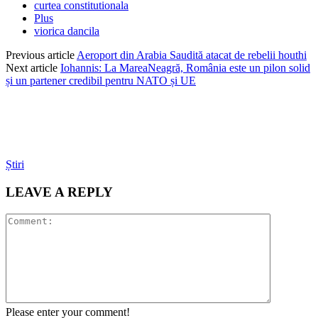
curtea constitutionala
Plus
viorica dancila
Previous article
Aeroport din Arabia Saudită atacat de rebelii houthi
Next article
Iohannis: La MareaNeagră, România este un pilon solid
și un partener credibil pentru NATO și UE
Știri
LEAVE A REPLY
Please enter your comment!