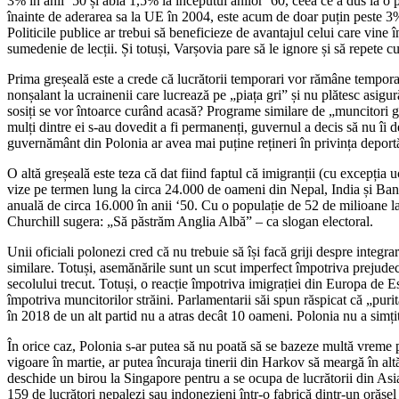
3% în anii ‘50 și abia 1,5% la începutul anilor ‘60, ceea ce a dus la
înainte de aderarea sa la UE în 2004, este acum de doar puțin peste 3%. 
Politicile publice ar trebui să beneficieze de avantajul celui care vine
sumedenie de lecții. Și totuși, Varșovia pare să le ignore și să repete cu
Prima greșeală este a crede că lucrătorii temporari vor rămâne temporar. 
nonșalant la ucrainenii care lucrează pe „piața gri” și nu plătesc asigurăr
sosiți se vor întoarce curând acasă? Programe similare de „muncitori g
mulți dintre ei s-au dovedit a fi permanenți, guvernul a decis să nu îi 
guvernământ din Polonia ar avea mai puține rețineri în privința deportăr
O altă greșeală este teza că dat fiind faptul că imigranții (cu excepția 
vize pe termen lung la circa 24.000 de oameni din Nepal, India și Bang
anuală de circa 16.000 în anii ‘50. Cu o populație de 52 de milioane la
Churchill sugera: „Să păstrăm Anglia Albă” – ca slogan electoral.
Unii oficiali polonezi cred că nu trebuie să își facă griji despre integr
similare. Totuși, asemănările sunt un scut imperfect împotriva prejudecăț
secolului trecut. Totuși, o reacție împotriva imigrației din Europa de Es
împotriva muncitorilor străini. Parlamentarii săi spun răspicat că „pur
în 2018 de un alt partid nu a atras decât 10 oameni. Polonia nu a simți
În orice caz, Polonia s-ar putea să nu poată să se bazeze multă vreme 
vigoare în martie, ar putea încuraja tinerii din Harkov să meargă în al
deschide un birou la Singapore pentru a se ocupa de lucrătorii din Asia.
159 de lucrători nepalezi sau indonezieni într-o fabrică dintr-un orășel