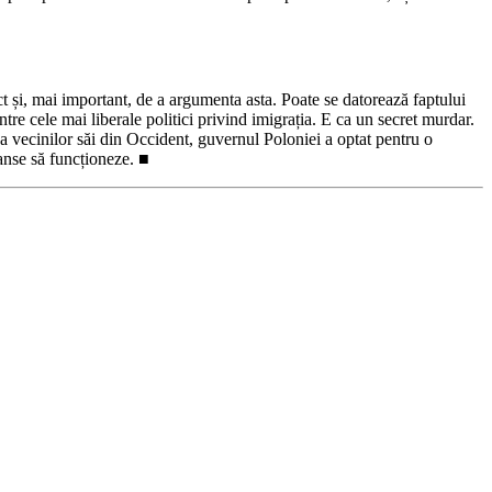
t și, mai important, de a argumenta asta. Poate se datorează faptului
tre cele mai liberale politici privind imigrația. E ca un secret murdar.
a vecinilor săi din Occident, guvernul Poloniei a optat pentru o
șanse să funcționeze. ■