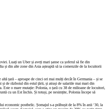
i. Luați un Uber și aveți mari șanse ca șoferul să fie din
ia și din alte zone din Asia așteaptă să ia comenzile de la locuitorii
 altă țară – aproape de cinci ori mai mulți decât în Germania – și se
 de războiul din estul țării, și atrași de salariile mai mari din
a. Este o mare mutație: Polonia, o țară cu 38 de milioane de locuitori,
runtă cu un Est închis. Și totuși, pe nesimțite, Polonia începe să
lui economic postbelic. Șomajul s-a prăbușit de la 8% în anii ‘30, la