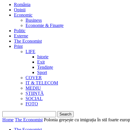
România
Opinii
Economic
Business
Economie & Finanțe
Politic
Externe
The Economist
Print
LIFE
Istorie
Exit
Tendințe
Sport
COVER
IT & TELECOM
MEDIU
ȘTIINȚĂ
SOCIAL
FOTO
Home
The Economist
Polonia greșește cu imigrația în stil foarte euro
The Economist