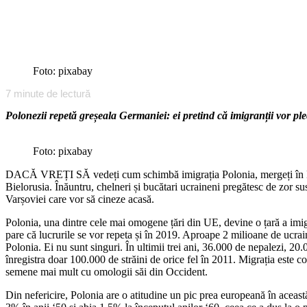
Foto: pixabay
7
minute de lectură
Polonezii repetă greșeala Germaniei: ei pretind că imigranții vor pl
Foto: pixabay
DACĂ VREȚI SĂ vedeți cum schimbă imigrația Polonia, mergeți în Hala 
Bielorusia. Înăuntru, chelneri și bucătari ucraineni pregătesc de zor sus
Varșoviei care vor să cineze acasă.
Polonia, una dintre cele mai omogene țări din UE, devine o țară a imigr
pare că lucrurile se vor repeta și în 2019. Aproape 2 milioane de ucrain
Polonia. Ei nu sunt singuri. În ultimii trei ani, 36.000 de nepalezi, 2
înregistra doar 100.000 de străini de orice fel în 2011. Migrația este co
semene mai mult cu omologii săi din Occident.
Din nefericire, Polonia are o atitudine un pic prea europeană în aceast