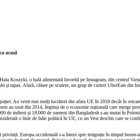
eca acasă
Koszyki, o hală alimentară favorită pe Instagram, din centrul Varșovie
hi și tapas. Afară, călare pe scutere, un grup de curieri UberEats din Ind
ației. Au venit mai mulți lucrători din afara UE în 2018 decât în oricare
eni au sosit din 2014, împinși de o economie națională care merge prost și
0.000 de indieni și 18.000 de oameni din Bangladesh s-au mutat în Poloni
nsiderată o linie de falie politică în UE, cu un Vest deschis care se conf
ă privință. Europa occidentală s-a întors spre imigrație în timpul boom-u