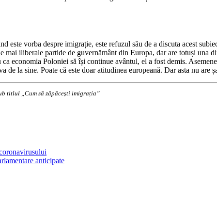
 este vorba despre imigrație, este refuzul său de a discuta acest subiec
le mai iliberale partide de guvernământ din Europa, dar are totuși una din
 ca economia Poloniei să își continue avântul, el a fost demis. Asemene
olva de la sine. Poate că este doar atitudinea europeană. Dar asta nu are 
ub titlul „Cum să zăpăcești imigrația”
coronavirusului
arlamentare anticipate