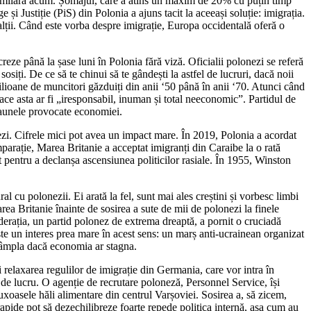
 similară acum. Șomajul, care a atins un maxim de 20% cu puțin timp
i Justiție (PiS) din Polonia a ajuns tacit la aceeași soluție: imigrația.
 alții. Când este vorba despre imigrație, Europa occidentală oferă o
reze până la șase luni în Polonia fără viză. Oficialii polonezi se referă
sosiți. De ce să te chinui să te gândești la astfel de lucruri, dacă noii
lioane de muncitori găzduiți din anii ‘50 până în anii ‘70. Atunci când
face asta ar fi „iresponsabil, inuman și total neeconomic”. Partidul de
e daunele provocate economiei.
lonezi. Cifrele mici pot avea un impact mare. În 2019, Polonia a acordat
arație, Marea Britanie a acceptat imigranți din Caraibe la o rată
 pentru a declanșa ascensiunea politicilor rasiale. În 1955, Winston
al cu polonezii. Ei arată la fel, sunt mai ales creștini și vorbesc limbi
rea Britanie înainte de sosirea a sute de mii de polonezi la finele
federația, un partid polonez de extrema dreaptă, a pornit o cruciadă
ste un interes prea mare în acest sens: un marș anti-ucrainean organizat
întâmpla dacă economia ar stagna.
relaxarea regulilor de imigrație din Germania, care vor intra în
 de lucru. O agenție de recrutare poloneză, Personnel Service, își
uxoasele hăli alimentare din centrul Varșoviei. Sosirea a, să zicem,
 rapide pot să dezechilibreze foarte repede politica internă, așa cum au