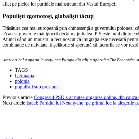
aflat pe pielea lor partidele mainstream din Vestul Europei.
Populiști zgomotoși, globaliști tăcuți
Trăsătura cea mai europeană prin chintesență a guvernului polonez, când
că acest guvern e mai ipocrit decât majoritatea. PiS este unul dintre ce
Atunci când un ministru a recunoscut că imigrația este necesară pentru
combinație de naivitate, înșelătorie și speranță că lucrurile se vor rez
Acest articol a apărut în secțiunea Europa din ediția tipărită a The Economist, s
TAGS
Germania
polonia
populistii sub presiune
Previous article
Congresul PSD s-ar putea organiza online, din cauza 
Next article
Israel: Partidul lui Netanyahu, pe primul loc la alegerile p