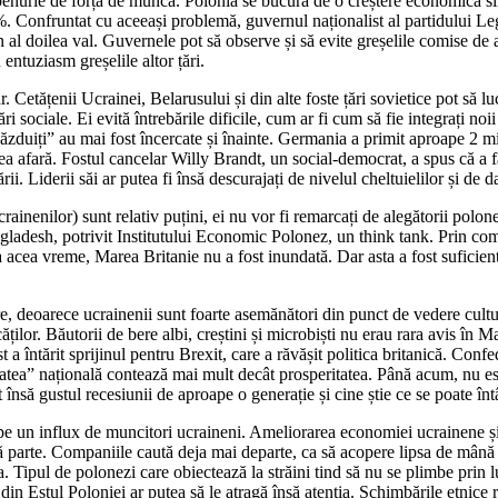
 o penurie de forță de muncă. Polonia se bucură de o creștere economică
Confruntat cu aceeași problemă, guvernul naționalist al partidului Lege ș
 în al doilea val. Guvernele pot să observe și să evite greșelile comise de
 entuziasm greșelile altor țări.
Cetățenii Ucrainei, Belarusului și din alte foste țări sovietice pot să luc
i sociale. Ei evită întrebările dificile, cum ar fi cum să fie integrați noii 
ăzduiți” au mai fost încercate și înainte. Germania a primit aproape 2 mi
dea afară. Fostul cancelar Willy Brandt, un social-democrat, a spus că a 
ii. Liderii săi ar putea fi însă descurajați de nivelul cheltuielilor și d
ucrainenilor) sunt relativ puțini, ei nu vor fi remarcați de alegătorii po
ladesh, potrivit Institutului Economic Polonez, un think tank. Prin comp
 acea vreme, Marea Britanie nu a fost inundată. Dar asta a fost suficient
are, deoarece ucrainenii sunt foarte asemănători din punct de vedere cultur
ilor. Băutorii de bere albi, creștini și microbiști nu erau rara avis în Ma
t a întărit sprijinul pentru Brexit, care a răvășit politica britanică. Con
itatea” națională contează mai mult decât prosperitatea. Până acum, nu e
t însă gustul recesiunii de aproape o generație și cine știe ce se poate 
pe un influx de muncitori ucraineni. Ameliorarea economiei ucrainene și 
tă parte. Companiile caută deja mai departe, ca să acopere lipsa de mână
 Tipul de polonezi care obiectează la străini tind să nu se plimbe prin l
 din Estul Poloniei ar putea să le atragă însă atenția. Schimbările etnice