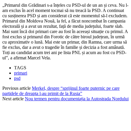
„Primarul din Grădinari s-a înțeles cu PSD-ul de un an și ceva. Nu l-
am exclus în acel moment tocmai să nu treacă la PSD. A continuat
cu susținerea PSD și am considerat că este momentul să-l excludem.
Primarul din Moldova Nouă, la fel, a făcut noncombat în campania
electorală și a avut un rezultat, față de media județului, foarte slab.
Mai sunt încă doi primari care au fost în aceeași situație cu primul. A
fost exclus și primarul din Forotic de către biroul județean, în urmă
cu aproximativ o lună. Mai este un primar, din Ramna, care urma să
fie exclus, dar a avut o tragedie în familie și decizia a fost amânată.
Toți au candidat acum trei ani pe lista PNL și acum au fost cu PSD-
ul”, a afirmat Marcel Vela.
TAGS
primari
psd
Previous article
Merkel, despre “sprijinul foarte puternic pe care
partidele de dreapta l-au primit de la Rusia”
Next article
Nou termen pentru documentația la Autostrada Nordului