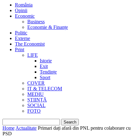
România
Opinii
Economic
Business
Economie & Finanțe
Politic
Externe
The Economist
Print
LIFE
Istorie
Exit
Tendințe
Sport
COVER
IT & TELECOM
MEDIU
ȘTIINȚĂ
SOCIAL
FOTO
Home
Actualitate
Primari dați afară din PNL pentru colaborare cu
PSD