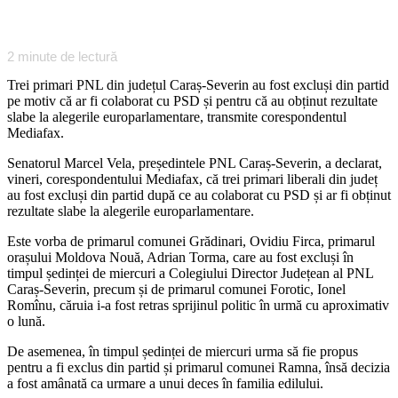
2
minute de lectură
Trei primari PNL din județul Caraș-Severin au fost excluși din partid
pe motiv că ar fi colaborat cu PSD și pentru că au obținut rezultate
slabe la alegerile europarlamentare, transmite corespondentul
Mediafax.
Senatorul Marcel Vela, președintele PNL Caraș-Severin, a declarat,
vineri, corespondentului Mediafax, că trei primari liberali din județ
au fost excluși din partid după ce au colaborat cu PSD și ar fi obținut
rezultate slabe la alegerile europarlamentare.
Este vorba de primarul comunei Grădinari, Ovidiu Firca, primarul
orașului Moldova Nouă, Adrian Torma, care au fost excluși în
timpul ședinței de miercuri a Colegiului Director Județean al PNL
Caraș-Severin, precum și de primarul comunei Forotic, Ionel
Romînu, căruia i-a fost retras sprijinul politic în urmă cu aproximativ
o lună.
De asemenea, în timpul ședinței de miercuri urma să fie propus
pentru a fi exclus din partid și primarul comunei Ramna, însă decizia
a fost amânată ca urmare a unui deces în familia edilului.