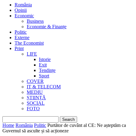
România
Opinii
Economic
Business
Economie & Finanțe
Politic
Externe
The Economist
Print
LIFE
Istorie
Exit
Tendințe
Sport
COVER
IT & TELECOM
MEDIU
ȘTIINȚĂ
SOCIAL
FOTO
Home
România
Politic
Purtător de cuvânt al CE: Ne așteptăm ca
Guvernul să asculte și să acționeze