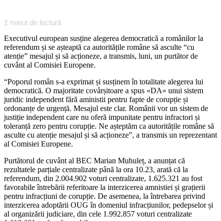
1
minut de lectură
Executivul european susține alegerea democratică a românilor la
referendum și se așteaptă ca autoritățile române să asculte “cu
atenție” mesajul și să acționeze, a transmis, luni, un purtător de
cuvânt al Comisiei Europene.
“Poporul român s-a exprimat și susținem în totalitate alegerea lui
democratică. O majoritate covârșitoare a spus «DA» unui sistem
juridic independent fără aministii pentru fapte de corupție și
ordonanțe de urgență. Mesajul este clar. Românii vor un sistem de
justiție independent care nu oferă impunitate pentru infractori și
toleranță zero pentru corupție. Ne așteptăm ca autoritățile române să
asculte cu atenție mesajul și să acționeze”, a transmis un reprezentant
al Comisiei Europene.
Purtătorul de cuvânt al BEC Marian Muhuleț, a anunțat că
rezultatele parțiale centralizate până la ora 10.23, arată că la
referendum, din 2.004.902 voturi centralizate, 1.625.321 au fost
favorabile întrebării referitoare la interzicerea amnistiei și grațierii
pentru infracțiuni de corupție. De asemenea, la întrebarea privind
interzicerea adoptării OUG în domeniul infracțiunilor, pedepselor și
al organizării judiciare, din cele 1.992.857 voturi centralizate