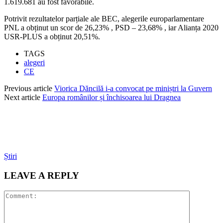
1.619.681 au fost favorabile.
Potrivit rezultatelor parțiale ale BEC, alegerile europarlamentare
PNL a obținut un scor de 26,23% , PSD – 23,68% , iar Alianța 2020
USR-PLUS a obținut 20,51%.
TAGS
alegeri
CE
Previous article
Viorica Dăncilă i-a convocat pe miniștri la Guvern
Next article
Europa românilor și închisoarea lui Dragnea
Știri
LEAVE A REPLY