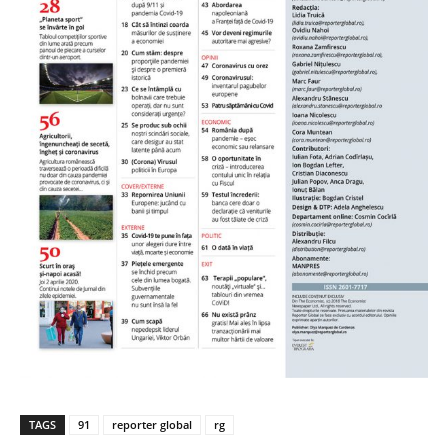
TAGS
91
reporter global
rg