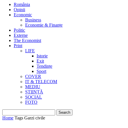
România
Opinii
Economic
Business
Economie & Finanțe
Politic
Externe
The Economist
Print
LIFE
Istorie
Exit
Tendințe
Sport
COVER
IT & TELECOM
MEDIU
ȘTIINȚĂ
SOCIAL
FOTO
Home
Tags
Garzi civile