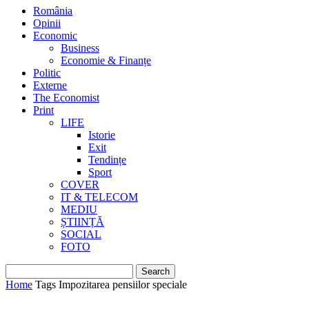
România
Opinii
Economic
Business
Economie & Finanțe
Politic
Externe
The Economist
Print
LIFE
Istorie
Exit
Tendințe
Sport
COVER
IT & TELECOM
MEDIU
ȘTIINȚĂ
SOCIAL
FOTO
Home
Tags
Impozitarea pensiilor speciale