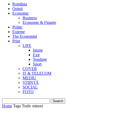
România
Opinii
Economic
Business
Economie & Finanțe
Politic
Externe
The Economist
Print
LIFE
Istorie
Exit
Tendințe
Sport
COVER
IT & TELECOM
MEDIU
ȘTIINȚĂ
SOCIAL
FOTO
Home
Tags
Trafic minori