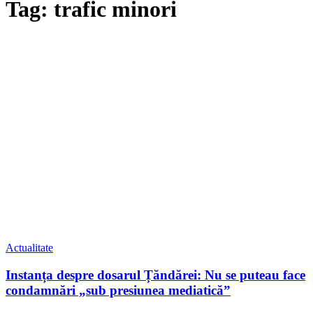
Tag: trafic minori
Actualitate
Instanța despre dosarul Țăndărei: Nu se puteau face
condamnări „sub presiunea mediatică”