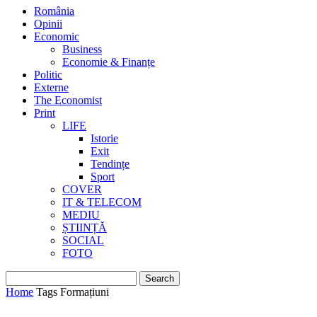
România
Opinii
Economic
Business
Economie & Finanțe
Politic
Externe
The Economist
Print
LIFE
Istorie
Exit
Tendințe
Sport
COVER
IT & TELECOM
MEDIU
ȘTIINȚĂ
SOCIAL
FOTO
Home
Tags
Formațiuni