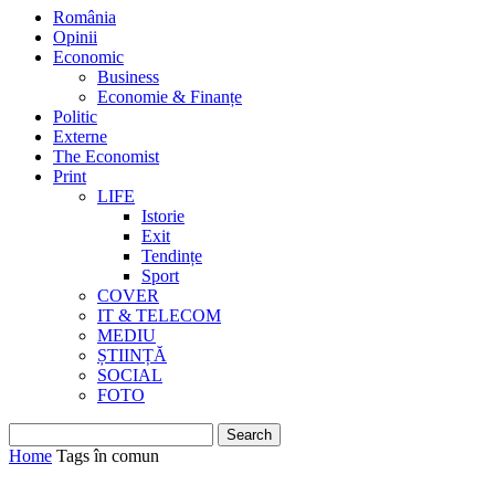
România
Opinii
Economic
Business
Economie & Finanțe
Politic
Externe
The Economist
Print
LIFE
Istorie
Exit
Tendințe
Sport
COVER
IT & TELECOM
MEDIU
ȘTIINȚĂ
SOCIAL
FOTO
Home
Tags
în comun