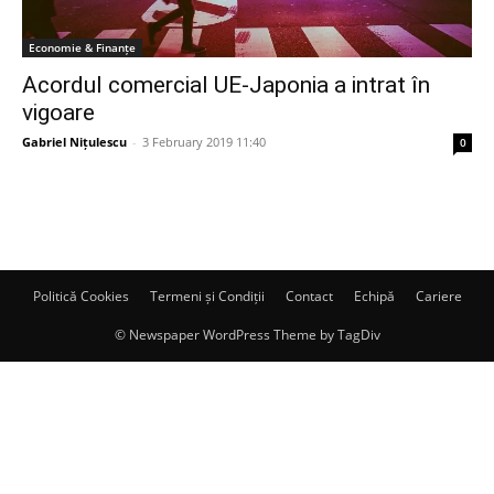
Economie & Finanțe
Acordul comercial UE-Japonia a intrat în
vigoare
Gabriel Nițulescu
-
3 February 2019 11:40
0
Politică Cookies
Termeni și Condiții
Contact
Echipă
Cariere
© Newspaper WordPress Theme by TagDiv