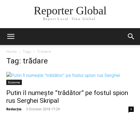
Reporter Global
Report Local. View Global.
Home
Tags
Trădare
Tag: trădare
Externe
Putin îl numește ”trădător” pe fostul spion
rus Serghei Skripal
Redacția
-
3 October 2018 17:29
0