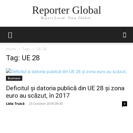
Reporter Global
Report Local. View Global.
Home
Tags
UE 28
Tag: UE 28
Business
Deficitul și datoria publică din UE 28 și zona
euro au scăzut, în 2017
Lidia Truică
-
23 October 2018 09:30
0