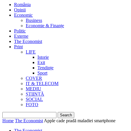
România
Opinii
Economic
Business
Economie & Finanțe
Politic
Externe
The Economist
Print
LIFE
Istorie
Exit
Tendințe
Sport
COVER
IT & TELECOM
MEDIU
ȘTIINȚĂ
SOCIAL
FOTO
Home
The Economist
Apple cade pradă maladiei smartphone
The Economist