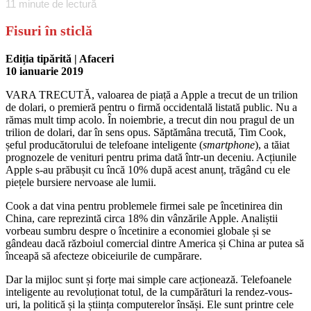
11
minute de lectură
Fisuri în sticlă
Ediția tipărită | Afaceri
10 ianuarie 2019
VARA TRECUTĂ, valoarea de piață a Apple a trecut de un trilion
de dolari, o premieră pentru o firmă occidentală listată public. Nu a
rămas mult timp acolo. În noiembrie, a trecut din nou pragul de un
trilion de dolari, dar în sens opus. Săptămâna trecută, Tim Cook,
șeful producătorului de telefoane inteligente (
smartphone
), a tăiat
prognozele de venituri pentru prima dată într-un deceniu. Acțiunile
Apple s-au prăbușit cu încă 10% după acest anunț, trăgând cu ele
piețele bursiere nervoase ale lumii.
Cook a dat vina pentru problemele firmei sale pe încetinirea din
China, care reprezintă circa 18% din vânzările Apple. Analiștii
vorbeau sumbru despre o încetinire a economiei globale și se
gândeau dacă războiul comercial dintre America și China ar putea să
înceapă să afecteze obiceiurile de cumpărare.
Dar la mijloc sunt și forțe mai simple care acționează. Telefoanele
inteligente au revoluționat totul, de la cumpărături la rendez-vous-
uri, la politică și la știința computerelor însăși. Ele sunt printre cele