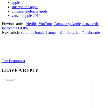
apple
smartphone apple
utilizare telefoane apple
vanzari apple 2019
Previous article
Netflix, YouTube, Amazon și Apple, acuzate de
încălcarea GDPR
Next article
Summit Donald Trump – Kim Jong-Un, în februarie
The Economist
LEAVE A REPLY