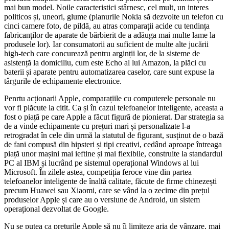
mai bun model. Noile caracteristici stârnesc, cel mult, un interes
politicos și, uneori, glume (planurile Nokia să dezvolte un telefon cu
cinci camere foto, de pildă, au atras comparații acide cu tendința
fabricanților de aparate de bărbierit de a adăuga mai multe lame la
produsele lor). Iar consumatorii au suficient de multe alte jucării
high-tech care concurează pentru arginții lor, de la sisteme de
asistență la domiciliu, cum este Echo al lui Amazon, la plăci cu
baterii și aparate pentru automatizarea caselor, care sunt expuse la
târgurile de echipamente electronice.
Penrtu acționarii Apple, comparațiile cu computerele personale nu
vor fi plăcute la citit. Ca și în cazul telefoanelor inteligente, aceasta a
fost o piață pe care Apple a făcut figură de pionierat. Dar strategia sa
de a vinde echipamente cu prețuri mari și personalizate l-a
retrogradat în cele din urmă la statutul de figurant, susținut de o bază
de fani compusă din hipsteri și tipi creativi, cedând aproape întreaga
piață unor mașini mai ieftine și mai flexibile, construite la standardul
PC al IBM și lucrând pe sistemul operațional Windows al lui
Microsoft. În zilele astea, competiția feroce vine din partea
telefoanelor inteligente de înaltă calitate, făcute de firme chinezești
precum Huawei sau Xiaomi, care se vând la o zecime din prețul
produselor Apple și care au o versiune de Android, un sistem
operațional dezvoltat de Google.
Nu se putea ca prețurile Apple să nu îi limiteze aria de vânzare, mai