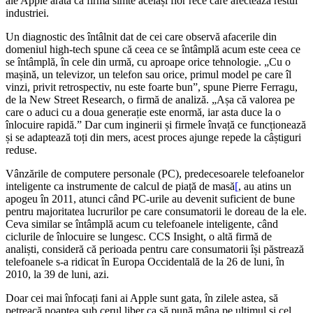
ale Apple arată că firma simte același fior rece care afectează restul
industriei.
Un diagnostic des întâlnit dat de cei care observă afacerile din
domeniul high-tech spune că ceea ce se întâmplă acum este ceea ce
se întâmplă, în cele din urmă, cu aproape orice tehnologie. „Cu o
mașină, un televizor, un telefon sau orice, primul model pe care îl
vinzi, privit retrospectiv, nu este foarte bun”, spune Pierre Ferragu,
de la New Street Research, o firmă de analiză. „Așa că valorea pe
care o aduci cu a doua generație este enormă, iar asta duce la o
înlocuire rapidă.” Dar cum inginerii și firmele învață ce funcționează
și se adaptează toți din mers, acest proces ajunge repede la câștiguri
reduse.
Vânzările de computere personale (PC), predecesoarele telefoanelor
inteligente ca instrumente de calcul de piață de masă
[
, au atins un
apogeu în 2011, atunci când PC-urile au devenit suficient de bune
pentru majoritatea lucrurilor pe care consumatorii le doreau de la ele.
Ceva similar se întâmplă acum cu telefoanele inteligente, când
ciclurile de înlocuire se lungesc. CCS Insight, o altă firmă de
analiști, consideră că perioada pentru care consumatorii își păstrează
telefoanele s-a ridicat în Europa Occidentală de la 26 de luni, în
2010, la 39 de luni, azi.
Doar cei mai înfocați fani ai Apple sunt gata, în zilele astea, să
petreacă noaptea sub cerul liber ca să pună mâna pe ultimul și cel