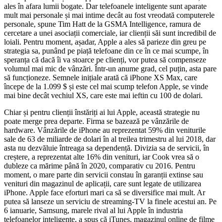
ales în afara lumii bogate. Dar telefoanele inteligente sunt aparate
mult mai personale și mai intime decât au fost vreodată computerele
personale, spune Tim Hatt de la GSMA Intelligence, ramura de
cercetare a unei asociații comerciale, iar clienții săi sunt incredibil de
loiali. Pentru moment, așadar, Apple a ales să parieze din greu pe
strategia sa, punând pe piață telefoane din ce în ce mai scumpe, în
speranța că dacă îi va stoarce pe clienți, vor putea să compenseze
volumul mai mic de vânzări. Într-un anume grad, cel puțin, asta pare
să funcționeze. Semnele inițiale arată că iPhone XS Max, care
începe de la 1.099 $ și este cel mai scump telefon Apple, se vinde
mai bine decât vechiul XS, care este mai ieftin cu 100 de dolari.
Chiar și pentru clienții înstăriți ai lui Apple, această strategie nu
poate merge prea departe. Firma se bazează pe vânzările de
hardware. Vânzările de iPhone au reprezentat 59% din veniturile
sale de 63 de miliarde de dolari în al treilea trimestru al lui 2018, dar
asta nu dezvăluie întreaga sa dependență. Divizia sa de servicii, în
creștere, a reprezentat alte 16% din venituri, iar Cook vrea să o
dubleze ca mărime până în 2020, comparativ cu 2016. Pentru
moment, o mare parte din servicii constau în garanții extinse sau
venituri din magazinul de aplicații, care sunt legate de utilizarea
iPhone. Apple face eforturi mari ca să se diversifice mai mult. Ar
putea să lanseze un serviciu de streaming-TV la finele acestui an. Pe
6 ianuarie, Samsung, marele rival al lui Apple în industria
telefoanelor inteligente, a spus că iTunes, magazinul online de filme