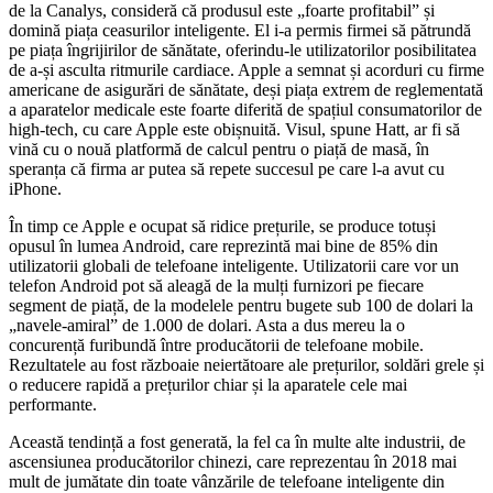
de la Canalys, consideră că produsul este „foarte profitabil” și
domină piața ceasurilor inteligente. El i-a permis firmei să pătrundă
pe piața îngrijirilor de sănătate, oferindu-le utilizatorilor posibilitatea
de a-și asculta ritmurile cardiace. Apple a semnat și acorduri cu firme
americane de asigurări de sănătate, deși piața extrem de reglementată
a aparatelor medicale este foarte diferită de spațiul consumatorilor de
high-tech, cu care Apple este obișnuită. Visul, spune Hatt, ar fi să
vină cu o nouă platformă de calcul pentru o piață de masă, în
speranța că firma ar putea să repete succesul pe care l-a avut cu
iPhone.
În timp ce Apple e ocupat să ridice prețurile, se produce totuși
opusul în lumea Android, care reprezintă mai bine de 85% din
utilizatorii globali de telefoane inteligente. Utilizatorii care vor un
telefon Android pot să aleagă de la mulți furnizori pe fiecare
segment de piață, de la modelele pentru bugete sub 100 de dolari la
„navele-amiral” de 1.000 de dolari. Asta a dus mereu la o
concurență furibundă între producătorii de telefoane mobile.
Rezultatele au fost războaie neiertătoare ale prețurilor, soldări grele și
o reducere rapidă a prețurilor chiar și la aparatele cele mai
performante.
Această tendință a fost generată, la fel ca în multe alte industrii, de
ascensiunea producătorilor chinezi, care reprezentau în 2018 mai
mult de jumătate din toate vânzările de telefoane inteligente din