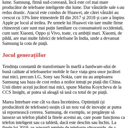
lume. Samsung, firmă sud-coreeană, încă este cel mai mare
producător de telefoane inteligente din lume. Dar vânzările sale s-au
redus drastic. Atacul este condus de Huawei, ale cărei vânzări au
crescut cu 33% între trimestrele III din 2017 și 2018 și care a împins
Apple pe locul al treilea. Pe urmele lui Huawei vin tare multe firme
chinezești care sunt mai puțin familiare cu consumatorii occidentali,
cum sunt Xiaomi, Oppo și Vivo, toate, cu ambiții mari. Xiaomi, de
pildă, are mai multe fabrici de telefoane în India, unde a devansat
Samsung la cota de piață.
Jocul generațiilor
Tendința constantă de transformare în marfă a hardware-ului de
bună calitate al telefoanelor mobile le face viața grea unor jucători
mai mici, precum LG, Sony sau Nokia, care nu au amploarea
Samsung sau baza de cost redus a noilor intrați pe piață din China.
Unii dintre acești jucători mai mici, spune Marina Koytcheva de la
CCS Insight, ar putea să aleagă să iasă cu totul de pe piață.
Marea întrebare este cât va dura încetinirea. Optimiștii (și
producătorii de telefoane) susțin că un nou val de inovație ar putea
să repornească cererea. Samsung, de exemplu, se pregătește să
lanseze un telefon pliabil la finele acestui an, care poate funcționa ca
telefon inteligent sau ca tabletă, dacă este deschis sau închis. La
finele lui 2019, se așteaptă rețelele de telefonie ultrarapide, de a