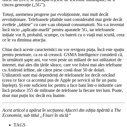
cincea generație („5G”).
Totuși, asemenea progrese par evoluționiste, mai mult decât
revoluționare. Telefoanele pliabile sunt considerabil mai grele decât
zveltele „tablete” cu care s-au obișnuit consumatorii. Nu s-a inventat
încă nicio „aplicație-marfă” pentru aparatele 5G, iar telefoanele
inițiale vor fi, probabil, scumpe, cu baterii cu o viață mai scurtă, ceea
ce le va diminua atracția.
Chiar dacă aceste caracteristici nu vor revigora piața, încă este spațiu
pentru penetrare, ca ea să crească. GSMA Intelligence consideră că,
în următorii șapte ani, vor veni peste un miliard de noi utilizatori de
internet, mai ales din țările sărace, care vor folosi mai ales telefoane
cu Android ieftine, ale căror piese costă doar 50 de dolari.
Utilizatorii sunt mai dependenți de telefoanele lor decât oricând
(ceea ce face ca accentul pus de Apple pe servicii să fie un pariu
înțelept). Și este suficient loc pentru a face bani într-o industrie care
încă produce 355 de milioane de telefoane la fiecare trei luni. Poate,
doar mai puțin loc decât era înainte.
Acest articol a apărut în secțiunea Afaceri din ediția tipărită a The
Economist, sub titlul „Fisuri în sticlă”
TAGS