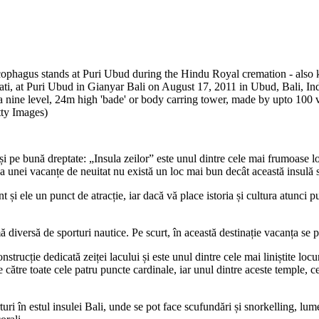
us stands at Puri Ubud during the Hindu Royal cremation - also kn
, at Puri Ubud in Gianyar Bali on August 17, 2011 in Ubud, Bali, Indo
 nine level, 24m high 'bade' or body carring tower, made by upto 100 vol
tty Images)
 și pe bună dreptate: „Insula zeilor” este unul dintre cele mai frumoase l
tarea unei vacanțe de neuitat nu există un loc mai bun decât această insulă
 și ele un punct de atracție, iar dacă vă place istoria și cultura atunci put
 diversă de sporturi nautice. Pe scurt, în această destinație vacanța se po
trucție dedicată zeiței lacului și este unul dintre cele mai liniștite lo
ătre toate cele patru puncte cardinale, iar unul dintre aceste temple, c
i în estul insulei Bali, unde se pot face scufundări și snorkelling, lumea