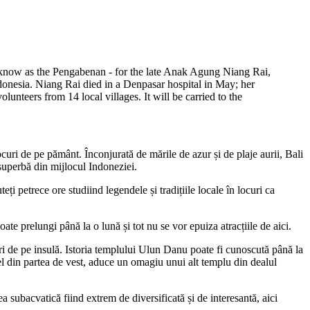
ow as the Pengabenan - for the late Anak Agung Niang Rai,
nesia. Niang Rai died in a Denpasar hospital in May; her
unteers from 14 local villages. It will be carried to the
ocuri de pe pământ. Înconjurată de mările de azur și de plaje aurii, Bali
 superbă din mijlocul Indoneziei.
eți petrece ore studiind legendele și tradițiile locale în locuri ca
ate prelungi până la o lună și tot nu se vor epuiza atracțiile de aici.
curi de pe insulă. Istoria templului Ulun Danu poate fi cunoscută până la
el din partea de vest, aduce un omagiu unui alt templu din dealul
 subacvatică fiind extrem de diversificată și de interesantă, aici