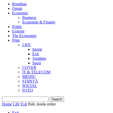
România
Opinii
Economic
Business
Economie & Finanțe
Politic
Externe
The Economist
Print
LIFE
Istorie
Exit
Tendințe
Sport
COVER
IT & TELECOM
MEDIU
ȘTIINȚĂ
SOCIAL
FOTO
Home
Life
Exit
Bali, insula zeilor
Exit