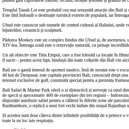
putând găsi căprioarele marine, rechini, broaște țestoase și grădini de c
Templul Tanah Lot este probabil cea mai renumită atracție din Bali și s
Este fără îndoială o destinație turistică extrem de populară, iar întreag
Ubud este cunoscut sub numele de centrul cultural al Baliului, unde veți
bijuteriilor, ceramicii și sculpturii.
Pădurea Monkey este un complex hindus din Ubud și, de asemenea, una di
XIV-lea. Întreaga zonă este o rezervație naturală, cu peisaje incredibil
Un alt obiectiv este Tirta Empul, care a fost folosită ca locație în fil
fi sacre – pentru acest fapt, hindușii din toate colțurile din Bali vin aic
Bali are o gamă imensă de sporturi nautice, însă de neratat este o excu
40 km de Denpasar, este capitala provinciei Bali, cunoscută drept una di
terenuri exclusive de golf, construită special pentru a prezenta frumuseț
Bali Safari & Marine Park oferă o zi distractivă și servește ca unul din
de specii și aproximativ 400 de exemplare din trei regiuni – Indonezia, I
dispoziție autobuze safari pentru a călători în diferite zone ale parcul
Ranthambore, o replică a unui fort vechi indian din orașul Rajasthan un
Și acestea sunt doar câteva dintre infinitele posibilități de a petrece o 
toate la un loc taie respirația.