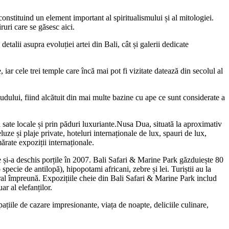
nstituind un element important al spiritualismului și al mitologiei.
ruri care se găsesc aici.
alii asupra evoluției artei din Bali, cât și galerii dedicate
 cele trei temple care încă mai pot fi vizitate datează din secolul al
budului, fiind alcătuit din mai multe bazine cu ape ce sunt considerate a
 sate locale și prin păduri luxuriante.Nusa Dua, situată la aproximativ
ze și plaje private, hoteluri internaționale de lux, spauri de lux,
ărate expoziții internaționale.
re și-a deschis porțile în 2007. Bali Safari & Marine Park găzduiește 80
pecie de antilopă), hipopotami africani, zebre și lei. Turiștii au la
tural împreună. Expozițiile cheie din Bali Safari & Marine Park includ
r al elefanților.
pațiile de cazare impresionante, viața de noapte, deliciile culinare,