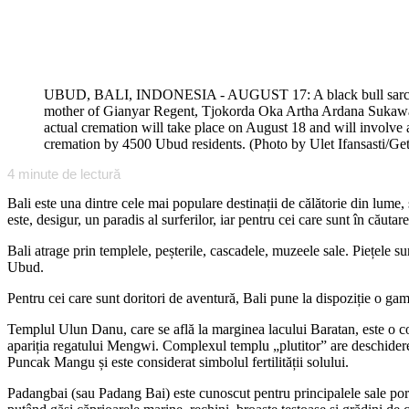
UBUD, BALI, INDONESIA - AUGUST 17: A black bull sarcophag
mother of Gianyar Regent, Tjokorda Oka Artha Ardana Sukawati
actual cremation will take place on August 18 and will involve a
cremation by 4500 Ubud residents. (Photo by Ulet Ifansasti/Ge
4
minute de lectură
Bali este una dintre cele mai populare destinații de călătorie din lume,
este, desigur, un paradis al surferilor, iar pentru cei care sunt în cău
Bali atrage prin templele, peșterile, cascadele, muzeele sale. Piețele sunt
Ubud.
Pentru cei care sunt doritori de aventură, Bali pune la dispoziție o gamă
Templul Ulun Danu, care se află la marginea lacului Baratan, este o cons
apariția regatului Mengwi. Complexul templu „plutitor” are deschidere c
Puncak Mangu și este considerat simbolul fertilității solului.
Padangbai (sau Padang Bai) este cunoscut pentru principalele sale portur