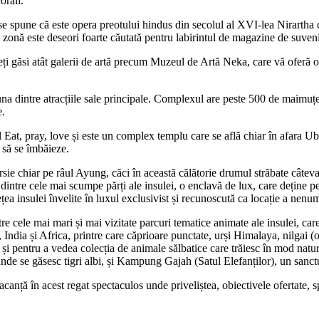
orali.
e spune că este opera preotului hindus din secolul al XVI-lea Nirartha co
a zonă este deseori foarte căutată pentru labirintul de magazine de suveni
 găsi atât galerii de artă precum Muzeul de Artă Neka, care vă oferă o det
ntre atracțiile sale principale. Complexul are peste 500 de maimuțe, iar
e.
mul Eat, pray, love și este un complex templu care se află chiar în afara U
i să se îmbăieze.
rsie chiar pe râul Ayung, căci în această călătorie drumul străbate câteva
ntre cele mai scumpe părți ale insulei, o enclavă de lux, care deține pelu
ea insulei învelite în luxul exclusivist și recunoscută ca locație a nenum
tre cele mai mari și mai vizitate parcuri tematice animate ale insulei, ca
ndia și Africa, printre care căprioare punctate, urși Himalaya, nilgai (o s
ui și pentru a vedea colecția de animale sălbatice care trăiesc în mod na
de se găsesc tigri albi, și Kampung Gajah (Satul Elefanților), un sanctua
vacanță în acest regat spectaculos unde priveliștea, obiectivele ofertate, s