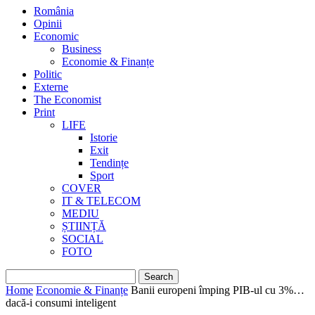
România
Opinii
Economic
Business
Economie & Finanțe
Politic
Externe
The Economist
Print
LIFE
Istorie
Exit
Tendințe
Sport
COVER
IT & TELECOM
MEDIU
ȘTIINȚĂ
SOCIAL
FOTO
Home
Economie & Finanțe
Banii europeni împing PIB-ul cu 3%…
dacă-i consumi inteligent