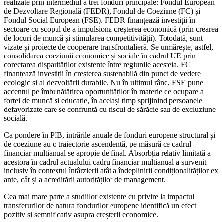
realizate prin intermediul a trei fonduri principale: Fondul European
de Dezvoltare Regională (FEDR), Fondul de Coeziune (FC) și
Fondul Social European (FSE). FEDR finanțează investiții în
sectoare cu scopul de a impulsiona creșterea economică (prin crearea
de locuri de muncă și stimularea competitivității). Totodată, sunt
vizate și proiecte de cooperare transfrontalieră. Se urmărește, astfel,
consolidarea coeziunii economice și sociale în cadrul UE prin
corectarea disparităților existente între regiunile acesteia. FC
finanțează investiții în creșterea sustenabilă din punct de vedere
ecologic și al dezvoltării durabile. Nu în ultimul rând, FSE pune
accentul pe îmbunătățirea oportunităților în materie de ocupare a
forței de muncă și educație, în același timp sprijinind persoanele
defavorizate care se confruntă cu riscul de sărăcie sau de excluziune
socială.
Ca pondere în PIB, intrările anuale de fonduri europene structural și
de coeziune au o traiectorie ascendentă, pe măsură ce cadrul
financiar multianual se apropie de final. Absorbția relativ limitată a
acestora în cadrul actualului cadru financiar multianual a survenit
inclusiv în contextul întârzierii atât a îndeplinirii condiționalităților ex
ante, cât și a acreditării autorităților de management.
Cea mai mare parte a studiilor existente cu privire la impactul
transferurilor de natura fondurilor europene identifică un efect
pozitiv și semnificativ asupra creșterii economice.