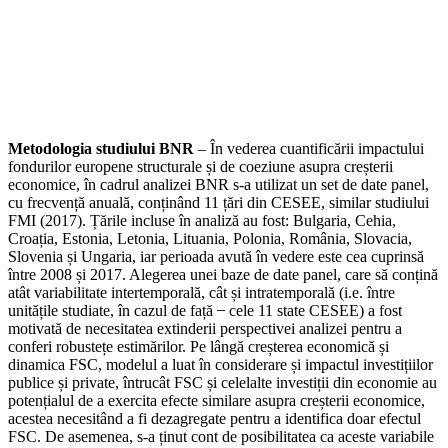
Metodologia studiului BNR
– În vederea cuantificării impactului
fondurilor europene structurale și de coeziune asupra creșterii
economice, în cadrul analizei BNR s-a utilizat un set de date panel,
cu frecvență anuală, conținând 11 țări din CESEE, similar studiului
FMI (2017). Țările incluse în analiză au fost: Bulgaria, Cehia,
Croația, Estonia, Letonia, Lituania, Polonia, România, Slovacia,
Slovenia și Ungaria, iar perioada avută în vedere este cea cuprinsă
între 2008 și 2017. Alegerea unei baze de date panel, care să conțină
atât variabilitate intertemporală, cât și intratemporală (i.e. între
unitățile studiate, în cazul de față ̶ cele 11 state CESEE) a fost
motivată de necesitatea extinderii perspectivei analizei pentru a
conferi robustețe estimărilor. Pe lângă creșterea economică și
dinamica FSC, modelul a luat în considerare și impactul investițiilor
publice și private, întrucât FSC și celelalte investiții din economie au
potențialul de a exercita efecte similare asupra creșterii economice,
acestea necesitând a fi dezagregate pentru a identifica doar efectul
FSC. De asemenea, s-a ținut cont de posibilitatea ca aceste variabile