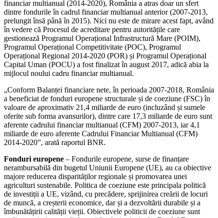
financiar multianual (2014-2020), România a atras doar un sfert
dintre fondurile în cadrul financiar multianual anterior (2007-2013,
prelungit însă până în 2015). Nici nu este de mirare acest fapt, având
în vedere că Procesul de acreditare pentru autoritățile care
gestionează Programul Operațional Infrastructură Mare (POIM),
Programul Operațional Competitivitate (POC), Programul
Operațional Regional 2014-2020 (POR) și Programul Operațional
Capital Uman (POCU) a fost finalizat în august 2017, adică abia la
mijlocul noului cadru financiar multianual.
„Conform Balanței financiare nete, în perioada 2007-2018, România
a beneficiat de fonduri europene structurale și de coeziune (FSC) în
valoare de aproximativ 21,4 miliarde de euro (incluzând și sumele
oferite sub forma avansurilor), dintre care 17,3 miliarde de euro sunt
aferente cadrului financiar multianual (CFM) 2007-2013, iar 4,1
miliarde de euro aferente Cadrului Financiar Multianual (CFM)
2014-2020”, arată raportul BNR.
Fonduri europene
– Fondurile europene, surse de finanțare
nerambursabilă din bugetul Uniunii Europene (UE), au ca obiective
majore reducerea disparităților regionale și promovarea unei
agriculturi sustenabile. Politica de coeziune este principala politică
de investiții a UE, vizând, cu precădere, sprijinirea creării de locuri
de muncă, a creșterii economice, dar și a dezvoltării durabile și a
îmbunătățirii calității vieții. Obiectivele politicii de coeziune sunt