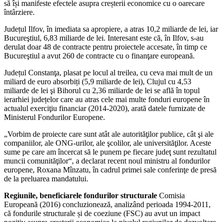
să își manifeste efectele asupra creșterii economice cu o oarecare
întârziere.
Județul Ilfov, în imediata sa apropiere, a atras 10,2 miliarde de lei, iar
Bucureştiul, 6,83 miliarde de lei. Interesant este că, în Ilfov, s-au
derulat doar 48 de contracte pentru proiectele accesate, în timp ce
Bucureştiul a avut 260 de contracte cu o finanţare europeană.
Județul Constanţa, plasat pe locul al treilea, cu ceva mai mult de un
miliard de euro absorbiți (5,9 miliarde de lei), Clujul cu 4,53
miliarde de lei şi Bihorul cu 2,36 miliarde de lei se află în topul
ierarhiei județelor care au atras cele mai multe fonduri europene în
actualul exerciţiu financiar (2014-2020), arată datele furnizate de
Ministerul Fondurilor Europene.
„Vorbim de proiecte care sunt atât ale autorităţilor publice, cât şi ale
companiilor, ale ONG-urilor, ale şcolilor, ale universităţilor. Aceste
sume pe care am încercat să le punem pe fiecare judeţ sunt rezultatul
muncii comunităţilor“, a declarat recent noul ministru al fondurilor
europene, Roxana Mînzatu, în cadrul primei sale conferinţe de presă
de la preluarea mandatului.
Regiunile, beneficiarele fondurilor structurale
Comisia
Europeană (2016) concluzionează, analizând perioada 1994-2011,
că fondurile structurale și de coeziune (FSC) au avut un impact