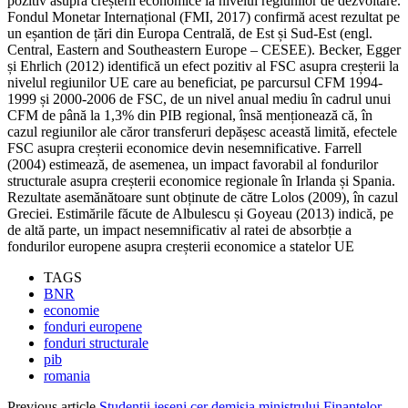
pozitiv asupra creșterii economice la nivelul regiunilor de dezvoltare.
Fondul Monetar Internațional (FMI, 2017) confirmă acest rezultat pe
un eșantion de țări din Europa Centrală, de Est și Sud-Est (engl.
Central, Eastern and Southeastern Europe – CESEE). Becker, Egger
și Ehrlich (2012) identifică un efect pozitiv al FSC asupra creșterii la
nivelul regiunilor UE care au beneficiat, pe parcursul CFM 1994-
1999 și 2000-2006 de FSC, de un nivel anual mediu în cadrul unui
CFM de până la 1,3% din PIB regional, însă menționează că, în
cazul regiunilor ale căror transferuri depășesc această limită, efectele
FSC asupra creșterii economice devin nesemnificative. Farrell
(2004) estimează, de asemenea, un impact favorabil al fondurilor
structurale asupra creșterii economice regionale în Irlanda și Spania.
Rezultate asemănătoare sunt obținute de către Lolos (2009), în cazul
Greciei. Estimările făcute de Albulescu și Goyeau (2013) indică, pe
de altă parte, un impact nesemnificativ al ratei de absorbție a
fondurilor europene asupra creșterii economice a statelor UE
TAGS
BNR
economie
fonduri europene
fonduri structurale
pib
romania
Previous article
Studenţii ieșeni cer demisia ministrului Finanţelor