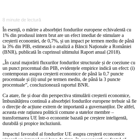
8
minute de lectură
În esență, o mărire a absorbției fondurilor europene echivalentă cu
1% din produsul intern brut are un efect imediat de stimulare a
creșterii economiei, de 0,7%, și un impact pe termen mediu de până
la 3% din PIB, estimează o analiză a Băncii Naționale a României
(BNR), publicată în cuprinsul ultimului Raport anual (2018).
„În cazul majorării fluxurilor fondurilor structurale și de coeziune cu
un punct procentual din PIB, evidențele empirice indică un efect: (i)
contemporan asupra creșterii economice de până la 0,7 puncte
procentuale și (ii) unul pe termen mediu, de până la 3 puncte
procentuale”, concluzionează raportul BNR.
Ca atare, fie și doar din perspectiva stimulării creșterii economice,
îmbunătățirea continuă a absorbției fondurilor europene trebuie să fie
o direcție de acțiune extrem de importantă a guvernanților. De altfel,
aceasta este rațiunea politicii comune a statelor membre –
transformarea UE într-o economie bazată pe creștere inteligentă,
durabilă și propice incluziunii.
Impactul favorabil al fondurilor UE asupra creșterii economice