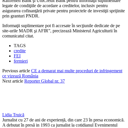
Raiffeisen Bank şi UniCredit Bank pentru informaţii suplimentare
legate de condiţiile de acordare a creditelor, inclusiv pentru
asigurarea cofinanţării private pentru proiectele de investiţii sprijinite
prin granturi PNDR.
Informaţii suplimentare pot fi accesate în secţiunile dedicate de pe
site-urile MADR şi AFIR”, precizează Ministerul Agriculturii în
comunicatul citat.
TAGS
credite
FEI
fermieri
Previous article
CE a demarat mai multe proceduri de infringement
ce vizează România
Next article
Reporter Global nr. 37
Lidia Truică
Jurnalist cu 27 de ani de experiență, din care 23 în presa economică.
A debutat în presă in 1993 ca jurnalist la cotidianul Evenimentul