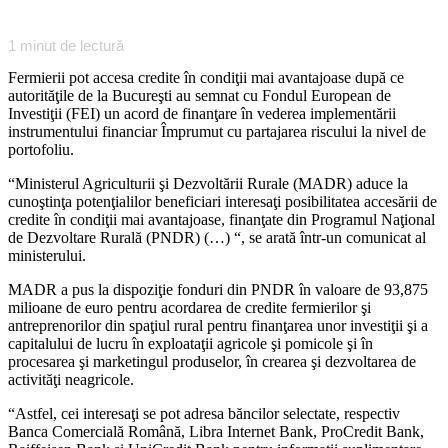
1
minut de lectură
Fermierii pot accesa credite în condiţii mai avantajoase după ce
autorităţile de la Bucureşti au semnat cu Fondul European de
Investiţii (FEI) un acord de finanţare în vederea implementării
instrumentului financiar Împrumut cu partajarea riscului la nivel de
portofoliu.
“Ministerul Agriculturii şi Dezvoltării Rurale (MADR) aduce la
cunoştinţa potenţialilor beneficiari interesaţi posibilitatea accesării de
credite în condiţii mai avantajoase, finanţate din Programul Naţional
de Dezvoltare Rurală (PNDR) (…) “, se arată într-un comunicat al
ministerului.
MADR a pus la dispoziţie fonduri din PNDR în valoare de 93,875
milioane de euro pentru acordarea de credite fermierilor şi
antreprenorilor din spaţiul rural pentru finanţarea unor investiţii şi a
capitalului de lucru în exploataţii agricole şi pomicole şi în
procesarea şi marketingul produselor, în crearea şi dezvoltarea de
activităţi neagricole.
“Astfel, cei interesaţi se pot adresa băncilor selectate, respectiv
Banca Comercială Română, Libra Internet Bank, ProCredit Bank,