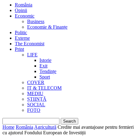
România
Opinii
Economic
Business
Economie & Finanțe
Politic
Externe
The Economist
Print
LIFE
Istorie
Exit
Tendințe
Sport
COVER
IT & TELECOM
MEDIU
ȘTIINȚĂ
SOCIAL
FOTO
Home
România
Agricultură
Credite mai avantajoase pentru fermieri
cu ajutorul Fondului European de Investiții