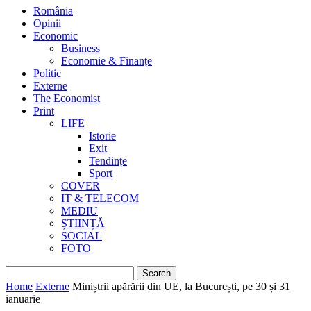
România
Opinii
Economic
Business
Economie & Finanțe
Politic
Externe
The Economist
Print
LIFE
Istorie
Exit
Tendințe
Sport
COVER
IT & TELECOM
MEDIU
ȘTIINȚĂ
SOCIAL
FOTO
Home
Externe
Miniștrii apărării din UE, la București, pe 30 și 31
ianuarie