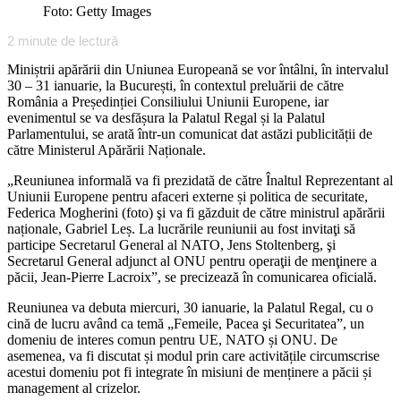
Foto: Getty Images
2
minute de lectură
Miniștrii apărării din Uniunea Europeană se vor întâlni, în intervalul
30 – 31 ianuarie, la București, în contextul preluării de către
România a Președinției Consiliului Uniunii Europene, iar
evenimentul se va desfășura la Palatul Regal și la Palatul
Parlamentului, se arată într-un comunicat dat astăzi publicității de
către Ministerul Apărării Naționale.
„Reuniunea informală va fi prezidată de către Înaltul Reprezentant al
Uniunii Europene pentru afaceri externe și politica de securitate,
Federica Mogherini (foto) şi va fi găzduit de către ministrul apărării
naționale, Gabriel Leș. La lucrările reuniunii au fost invitaţi să
participe Secretarul General al NATO, Jens Stoltenberg, şi
Secretarul General adjunct al ONU pentru operaţii de menţinere a
păcii, Jean-Pierre Lacroix”, se precizează în comunicarea oficială.
Reuniunea va debuta miercuri, 30 ianuarie, la Palatul Regal, cu o
cină de lucru având ca temă „Femeile, Pacea şi Securitatea”, un
domeniu de interes comun pentru UE, NATO și ONU. De
asemenea, va fi discutat și modul prin care activitățile circumscrise
acestui domeniu pot fi integrate în misiuni de menținere a păcii și
management al crizelor.