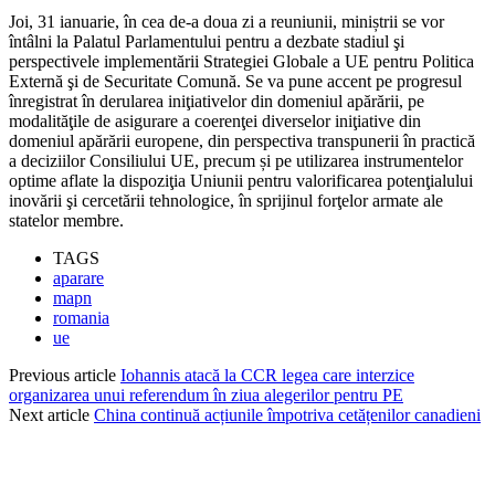
Joi, 31 ianuarie, în cea de-a doua zi a reuniunii, miniștrii se vor
întâlni la Palatul Parlamentului pentru a dezbate stadiul şi
perspectivele implementării Strategiei Globale a UE pentru Politica
Externă şi de Securitate Comună. Se va pune accent pe progresul
înregistrat în derularea iniţiativelor din domeniul apărării, pe
modalităţile de asigurare a coerenţei diverselor iniţiative din
domeniul apărării europene, din perspectiva transpunerii în practică
a deciziilor Consiliului UE, precum și pe utilizarea instrumentelor
optime aflate la dispoziţia Uniunii pentru valorificarea potenţialului
inovării şi cercetării tehnologice, în sprijinul forţelor armate ale
statelor membre.
TAGS
aparare
mapn
romania
ue
Previous article
Iohannis atacă la CCR legea care interzice
organizarea unui referendum în ziua alegerilor pentru PE
Next article
China continuă acțiunile împotriva cetățenilor canadieni