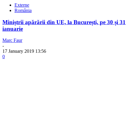
Externe
România
Miniștrii apărării din UE, la București, pe 30 și 31
ianuarie
Marc Faur
-
17 January 2019 13:56
0