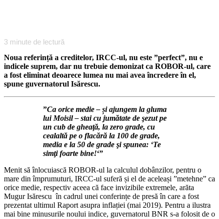
3
minute de lectură
Noua referință a creditelor, IRCC-ul, nu este ”perfect”, nu e
indicele suprem, dar nu trebuie demonizat ca ROBOR-ul, care
a fost eliminat deoarece lumea nu mai avea încredere în el,
spune guvernatorul Isărescu.
”
Ca orice medie – și ajungem la gluma
lui Moisil – stai cu jumătate de şezut pe
un cub de gheaţă, la zero grade, cu
cealaltă pe o flacără la 100 de grade,
media e la 50 de grade şi spunea: ‘Te
simţi foarte bine!
‘”
Menit să înlocuiască ROBOR-ul la calculul dobânzilor, pentru o
mare din împrumuturi, IRCC-ul suferă și el de aceleași ”metehne” ca
orice medie, respectiv aceea că face invizibile extremele, arăta
Mugur Isărescu în cadrul unei conferințe de presă în care a fost
prezentat ultimul Raport asupra inflației (mai 2019). Pentru a ilustra
mai bine minusurile noului indice, guvernatorul BNR s-a folosit de o