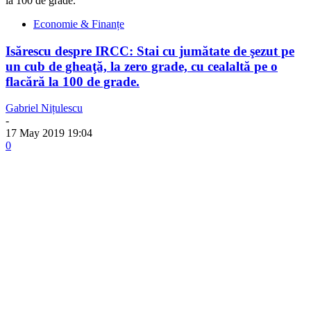
la 100 de grade.
Economie & Finanțe
Isărescu despre IRCC: Stai cu jumătate de şezut pe
un cub de gheaţă, la zero grade, cu cealaltă pe o
flacără la 100 de grade.
Gabriel Nițulescu
-
17 May 2019 19:04
0