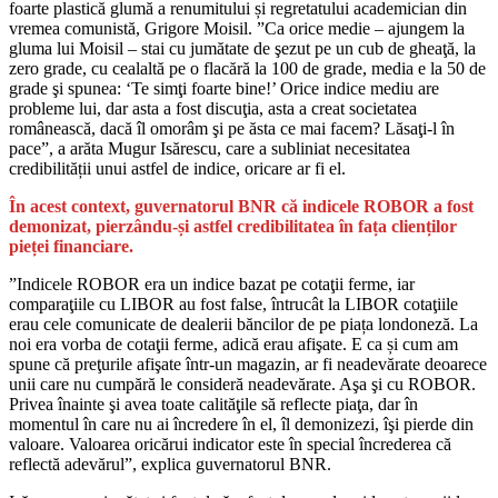
foarte plastică glumă a renumitului și regretatului academician din
vremea comunistă, Grigore Moisil. ”Ca orice medie – ajungem la
gluma lui Moisil – stai cu jumătate de şezut pe un cub de gheaţă, la
zero grade, cu cealaltă pe o flacără la 100 de grade, media e la 50 de
grade şi spunea: ‘Te simţi foarte bine!’ Orice indice mediu are
probleme lui, dar asta a fost discuţia, asta a creat societatea
românească, dacă îl omorâm şi pe ăsta ce mai facem? Lăsaţi-l în
pace”, a arăta Mugur Isărescu, care a subliniat necesitatea
credibilității unui astfel de indice, oricare ar fi el.
În acest context, guvernatorul BNR că indicele ROBOR a fost
demonizat, pierzându-și astfel credibilitatea în fața clienților
pieței financiare.
”Indicele ROBOR era un indice bazat pe cotaţii ferme, iar
comparaţiile cu LIBOR au fost false, întrucât la LIBOR cotaţiile
erau cele comunicate de dealerii băncilor de pe piața londoneză. La
noi era vorba de cotaţii ferme, adică erau afişate. E ca și cum am
spune că preţurile afişate într-un magazin, ar fi neadevărate deoarece
unii care nu cumpără le consideră neadevărate. Aşa şi cu ROBOR.
Privea înainte şi avea toate calităţile să reflecte piaţa, dar în
momentul în care nu ai încredere în el, îl demonizezi, îşi pierde din
valoare. Valoarea oricărui indicator este în special încrederea că
reflectă adevărul”, explica guvernatorul BNR.