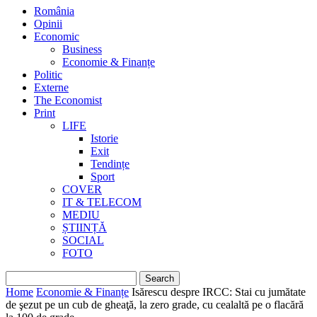
România
Opinii
Economic
Business
Economie & Finanțe
Politic
Externe
The Economist
Print
LIFE
Istorie
Exit
Tendințe
Sport
COVER
IT & TELECOM
MEDIU
ȘTIINȚĂ
SOCIAL
FOTO
Home
Economie & Finanțe
Isărescu despre IRCC: Stai cu jumătate
de şezut pe un cub de gheaţă, la zero grade, cu cealaltă pe o flacără