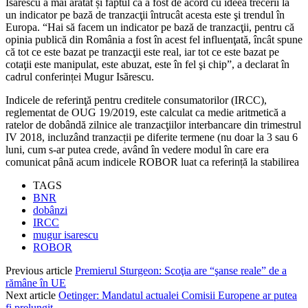
Isărescu a mai arătat și faptul că a fost de acord cu ideea trecerii la
un indicator pe bază de tranzacţii întrucât acesta este şi trendul în
Europa. “Hai să facem un indicator pe bază de tranzacţii, pentru că
opinia publică din România a fost în acest fel influenţată, încât spune
că tot ce este bazat pe tranzacţii este real, iar tot ce este bazat pe
cotaţii este manipulat, este abuzat, este în fel şi chip”, a declarat în
cadrul conferinței Mugur Isărescu.
Indicele de referinţă pentru creditele consumatorilor (IRCC),
reglementat de OUG 19/2019, este calculat ca medie aritmetică a
ratelor de dobândă zilnice ale tranzacţiilor interbancare din trimestrul
IV 2018, incluzând tranzacții pe diferite termene (nu doar la 3 sau 6
luni, cum s-ar putea crede, având în vedere modul în care era
comunicat până acum indicele ROBOR luat ca referință la stabilirea
TAGS
BNR
dobânzi
IRCC
mugur isarescu
ROBOR
Previous article
Premierul Sturgeon: Scoţia are “şanse reale” de a
rămâne în UE
Next article
Oetinger: Mandatul actualei Comisii Europene ar putea
fi prelungit