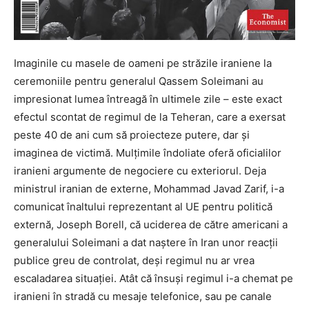
Imaginile cu masele de oameni pe străzile iraniene la
ceremoniile pentru generalul Qassem Soleimani au
impresionat lumea întreagă în ultimele zile – este exact
efectul scontat de regimul de la Teheran, care a exersat
peste 40 de ani cum să proiecteze putere, dar și
imaginea de victimă. Mulțimile îndoliate oferă oficialilor
iranieni argumente de negociere cu exteriorul. Deja
ministrul iranian de externe, Mohammad Javad Zarif, i-a
comunicat înaltului reprezentant al UE pentru politică
externă, Joseph Borell, că uciderea de către americani a
generalului Soleimani a dat naștere în Iran unor reacții
publice greu de controlat, deși regimul nu ar vrea
escaladarea situației. Atât că însuși regimul i-a chemat pe
iranieni în stradă cu mesaje telefonice, sau pe canale