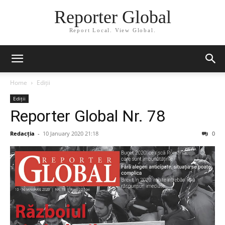
Reporter Global
Report Local. View Global.
Home
Ediții
Ediții
Reporter Global Nr. 78
Redacția
-
10 January 2020 21:18
0