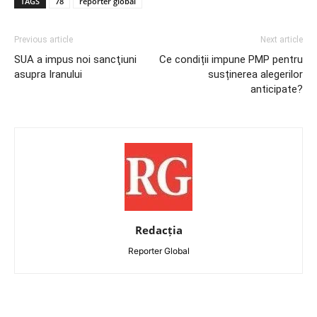
TAGS
78
reporter global
Previous article
Next article
SUA a impus noi sancţiuni
Ce condiții impune PMP pentru
asupra Iranului
susținerea alegerilor
anticipate?
Redacția
Reporter Global