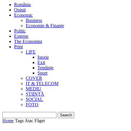
România
Opinii
Economic
Business
Economie & Finanțe
Politic
Externe
The Economist
Print
LIFE
Istorie
Exit
Tendințe
Sport
COVER
IT & TELECOM
MEDIU
ȘTIINȚĂ
SOCIAL
FOTO
Home
Tags
Atac Făget