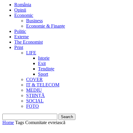
România
Opinii
Economic
Business
Economie & Finanțe
Politic
Externe
The Economist
Print
LIFE
Istorie
Exit
Tendințe
Sport
COVER
IT & TELECOM
MEDIU
ȘTIINȚĂ
SOCIAL
FOTO
Home
Tags
Comunitate evreiască