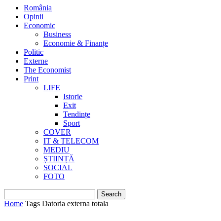
România
Opinii
Economic
Business
Economie & Finanțe
Politic
Externe
The Economist
Print
LIFE
Istorie
Exit
Tendințe
Sport
COVER
IT & TELECOM
MEDIU
ȘTIINȚĂ
SOCIAL
FOTO
Home
Tags
Datoria externa totala