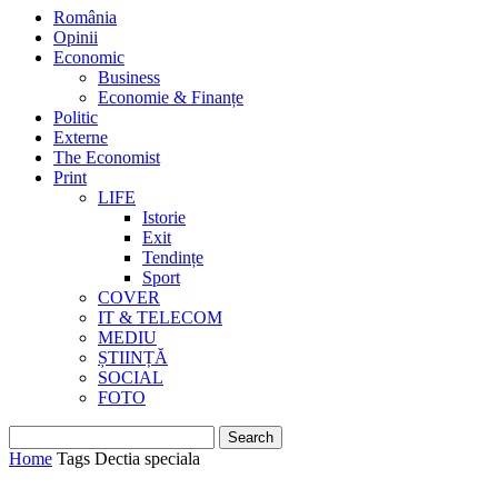
România
Opinii
Economic
Business
Economie & Finanțe
Politic
Externe
The Economist
Print
LIFE
Istorie
Exit
Tendințe
Sport
COVER
IT & TELECOM
MEDIU
ȘTIINȚĂ
SOCIAL
FOTO
Home
Tags
Dectia speciala