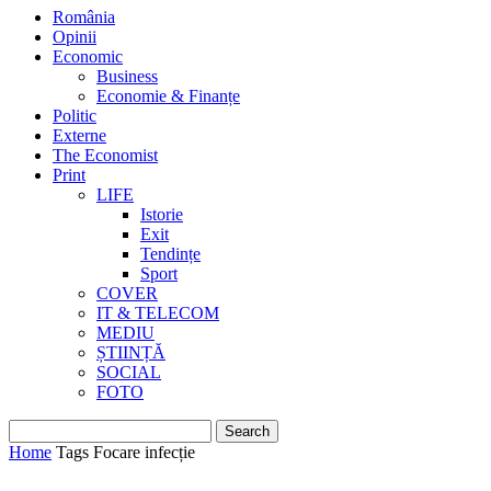
România
Opinii
Economic
Business
Economie & Finanțe
Politic
Externe
The Economist
Print
LIFE
Istorie
Exit
Tendințe
Sport
COVER
IT & TELECOM
MEDIU
ȘTIINȚĂ
SOCIAL
FOTO
Home
Tags
Focare infecție