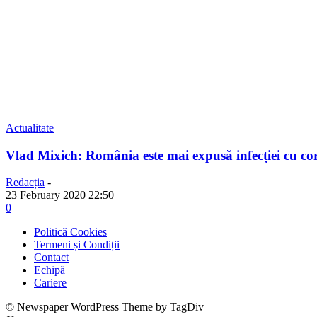
Actualitate
Vlad Mixich: România este mai expusă infecției cu co
Redacția
-
23 February 2020 22:50
0
Politică Cookies
Termeni și Condiții
Contact
Echipă
Cariere
© Newspaper WordPress Theme by TagDiv