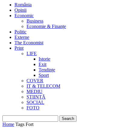
România
Opinii
Economic
Business
Economie & Finanțe
Politic
Externe
The Economist
Print
LIFE
Istorie
Exit
Tendințe
Sport
COVER
IT & TELECOM
MEDIU
ȘTIINȚĂ
SOCIAL
FOTO
Home
Tags
Fort