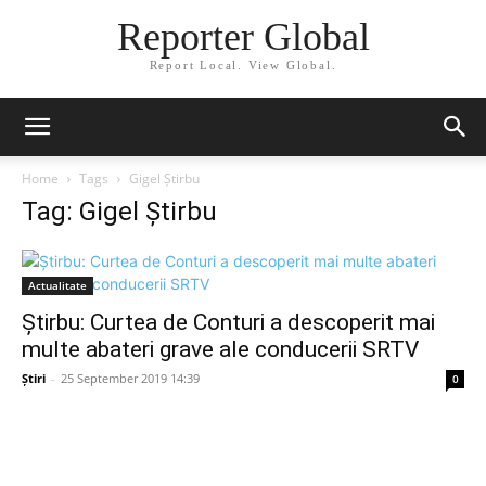
Reporter Global
Report Local. View Global.
Home
Tags
Gigel Știrbu
Tag: Gigel Știrbu
Actualitate
Știrbu: Curtea de Conturi a descoperit mai
multe abateri grave ale conducerii SRTV
Știri
-
25 September 2019 14:39
0