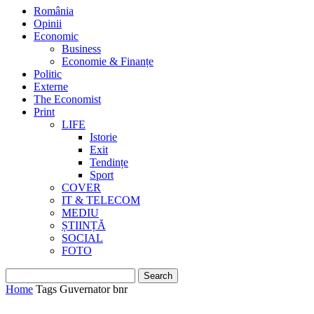
România
Opinii
Economic
Business
Economie & Finanțe
Politic
Externe
The Economist
Print
LIFE
Istorie
Exit
Tendințe
Sport
COVER
IT & TELECOM
MEDIU
ȘTIINȚĂ
SOCIAL
FOTO
Home
Tags
Guvernator bnr