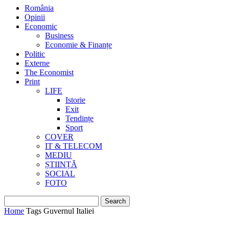
România
Opinii
Economic
Business
Economie & Finanțe
Politic
Externe
The Economist
Print
LIFE
Istorie
Exit
Tendințe
Sport
COVER
IT & TELECOM
MEDIU
ȘTIINȚĂ
SOCIAL
FOTO
Home
Tags
Guvernul Italiei