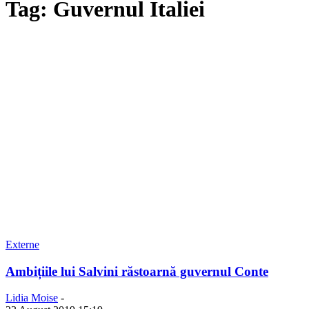
Tag: Guvernul Italiei
Externe
Ambițiile lui Salvini răstoarnă guvernul Conte
Lidia Moise
-