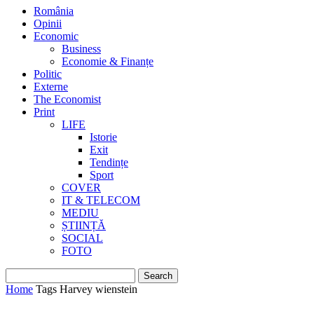
România
Opinii
Economic
Business
Economie & Finanțe
Politic
Externe
The Economist
Print
LIFE
Istorie
Exit
Tendințe
Sport
COVER
IT & TELECOM
MEDIU
ȘTIINȚĂ
SOCIAL
FOTO
Home
Tags
Harvey wienstein