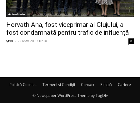
Actualitate
Horvath Ana, fost viceprimar al Clujului, a
fost condamnată pentru trafic de influență
Știri
-
22 May 2019 16:10
0
Politică Cookies
Termeni și Condiții
Contact
Echipă
Cariere
© Newspaper WordPress Theme by TagDiv