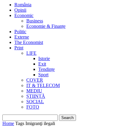
România
Opinii
Economic
Business
Economie & Finanțe
Politic
Externe
The Economist
Print
LIFE
Istorie
Exit
Tendințe
Sport
COVER
IT & TELECOM
MEDIU
ȘTIINȚĂ
SOCIAL
FOTO
Home
Tags
Imigranţi ilegali