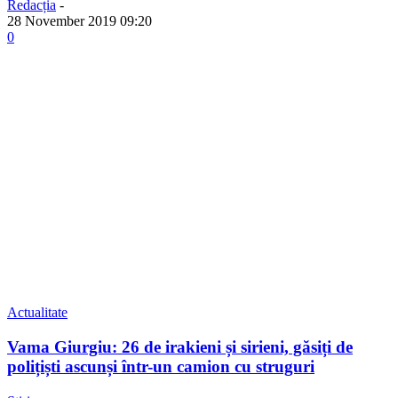
Redacția
-
28 November 2019 09:20
0
Actualitate
Vama Giurgiu: 26 de irakieni și sirieni, găsiți de
polițiști ascunși într-un camion cu struguri