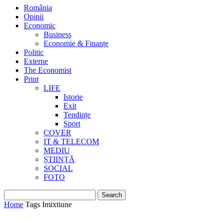
România
Opinii
Economic
Business
Economie & Finanțe
Politic
Externe
The Economist
Print
LIFE
Istorie
Exit
Tendințe
Sport
COVER
IT & TELECOM
MEDIU
ȘTIINȚĂ
SOCIAL
FOTO
Home
Tags
Imixtiune