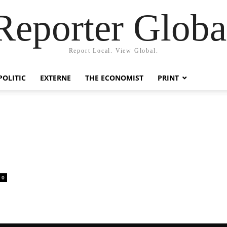
Reporter Globa
Report Local. View Global.
POLITIC
EXTERNE
THE ECONOMIST
PRINT
0