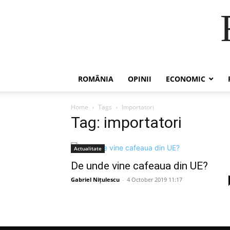
ROMÂNIA
OPINII
ECONOMIC
Home
Tags
Importatori
Tag: importatori
Actualitate
De unde vine cafeaua din UE?
Gabriel Nițulescu
-
4 October 2019 11:17