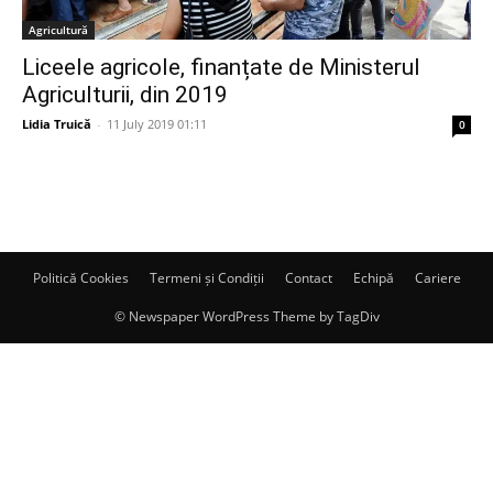
Agricultură
Liceele agricole, finanțate de Ministerul
Agriculturii, din 2019
Lidia Truică
-
11 July 2019 01:11
0
Politică Cookies
Termeni și Condiții
Contact
Echipă
Cariere
© Newspaper WordPress Theme by TagDiv