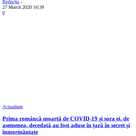
Redacția
-
27 March 2020 16:39
0
Actualitate
Prima româncă moartă de COVID-19 și sora ei, de
asemenea, decedată au fost aduse în țară în secret și
înmormântate