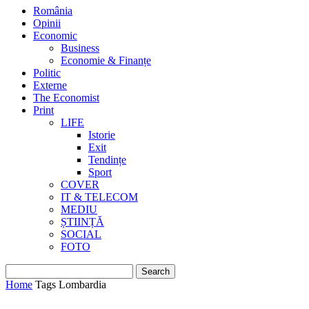
România
Opinii
Economic
Business
Economie & Finanțe
Politic
Externe
The Economist
Print
LIFE
Istorie
Exit
Tendințe
Sport
COVER
IT & TELECOM
MEDIU
ȘTIINȚĂ
SOCIAL
FOTO
Home
Tags
Lombardia