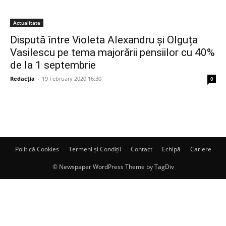
Actualitate
Dispută între Violeta Alexandru și Olguța
Vasilescu pe tema majorării pensiilor cu 40%
de la 1 septembrie
Redacția
-
19 February 2020 16:30
0
Politică Cookies
Termeni și Condiții
Contact
Echipă
Cariere
© Newspaper WordPress Theme by TagDiv