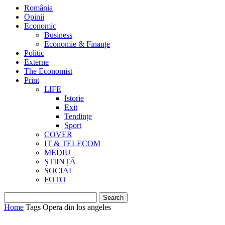
România
Opinii
Economic
Business
Economie & Finanțe
Politic
Externe
The Economist
Print
LIFE
Istorie
Exit
Tendințe
Sport
COVER
IT & TELECOM
MEDIU
ȘTIINȚĂ
SOCIAL
FOTO
Home
Tags
Opera din los angeles