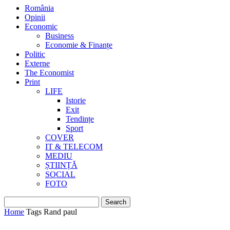
România
Opinii
Economic
Business
Economie & Finanțe
Politic
Externe
The Economist
Print
LIFE
Istorie
Exit
Tendințe
Sport
COVER
IT & TELECOM
MEDIU
ȘTIINȚĂ
SOCIAL
FOTO
Home
Tags
Rand paul