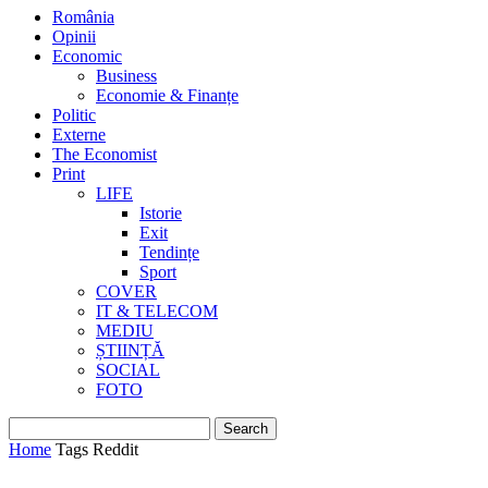
România
Opinii
Economic
Business
Economie & Finanțe
Politic
Externe
The Economist
Print
LIFE
Istorie
Exit
Tendințe
Sport
COVER
IT & TELECOM
MEDIU
ȘTIINȚĂ
SOCIAL
FOTO
Home
Tags
Reddit