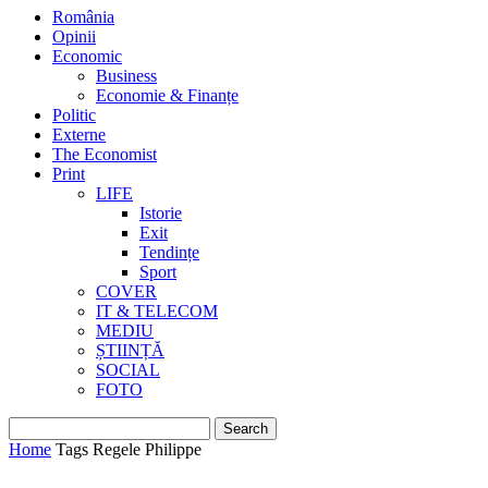
România
Opinii
Economic
Business
Economie & Finanțe
Politic
Externe
The Economist
Print
LIFE
Istorie
Exit
Tendințe
Sport
COVER
IT & TELECOM
MEDIU
ȘTIINȚĂ
SOCIAL
FOTO
Home
Tags
Regele Philippe