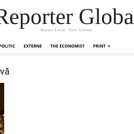
Reporter Globa
Report Local. View Global.
POLITIC
EXTERNE
THE ECONOMIST
PRINT
ivă