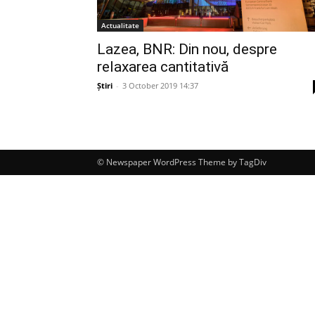
Actualitate
Lazea, BNR: Din nou, despre
relaxarea cantitativă
Știri
-
3 October 2019 14:37
© Newspaper WordPress Theme by TagDiv