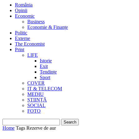
România
Opinii
Economic
Business
Economie & Finanțe
Politic
Externe
The Economist
Print
LIFE
Istorie
Exit
Tendințe
Sport
COVER
IT & TELECOM
MEDIU
ȘTIINȚĂ
SOCIAL
FOTO
Home
Tags
Rezerve de aur