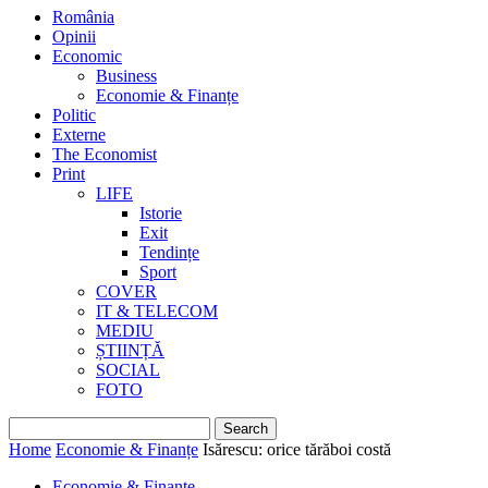
România
Opinii
Economic
Business
Economie & Finanțe
Politic
Externe
The Economist
Print
LIFE
Istorie
Exit
Tendințe
Sport
COVER
IT & TELECOM
MEDIU
ȘTIINȚĂ
SOCIAL
FOTO
Home
Economie & Finanțe
Isărescu: orice tărăboi costă
Economie & Finanțe