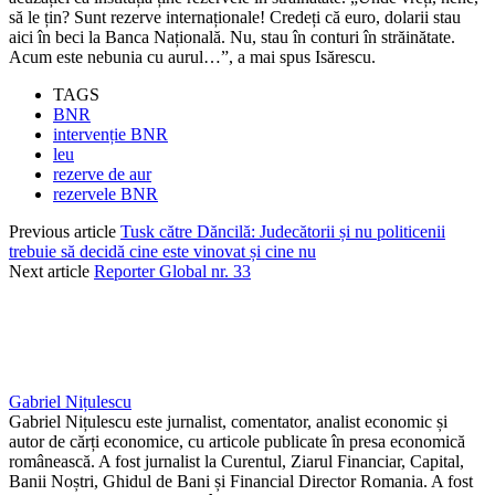
să le țin? Sunt rezerve internaționale! Credeți că euro, dolarii stau
aici în beci la Banca Națională. Nu, stau în conturi în străinătate.
Acum este nebunia cu aurul…”, a mai spus Isărescu.
TAGS
BNR
intervenție BNR
leu
rezerve de aur
rezervele BNR
Previous article
Tusk către Dăncilă: Judecătorii și nu politicenii
trebuie să decidă cine este vinovat și cine nu
Next article
Reporter Global nr. 33
Gabriel Nițulescu
Gabriel Nițulescu este jurnalist, comentator, analist economic și
autor de cărți economice, cu articole publicate în presa economică
românească. A fost jurnalist la Curentul, Ziarul Financiar, Capital,
Banii Noștri, Ghidul de Bani și Financial Director Romania. A fost