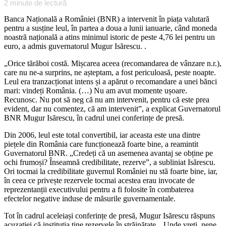
2
minute de lectură
Banca Națională a României (BNR) a intervenit în piața valutară
pentru a susține leul, în partea a doua a lunii ianuarie, când moneda
noastră națională a atins minimul istoric de peste 4,76 lei pentru un
euro, a admis guvernatorul Mugur Isărescu. .
„Orice tărăboi costă. Mișcarea aceea (recomandarea de vânzare n.r.),
care nu ne-a surprins, ne așteptam, a fost periculoasă, peste noapte.
Leul era tranzacționat intens și a apărut o recomandare a unei bănci
mari: vindeți România. (…) Nu am avut momente ușoare.
Recunosc. Nu pot să neg că nu am intervenit, pentru că este prea
evident, dar nu comentez, că am intervenit”, a explicat Guvernatorul
BNR Mugur Isărescu, în cadrul unei conferințe de presă.
Din 2006, leul este total convertibil, iar aceasta este una dintre
piețele din România care funcționează foarte bine, a reamintit
Guvernatorul BNR. „Credeți că un asemenea avantaj se obține pe
ochi frumoși? Înseamnă credibilitate, rezerve”, a subliniat Isărescu.
Ori tocmai la credibilitate guvernul României nu stă foarte bine, iar,
în ceea ce privește rezervele tocmai acestea erau invocate de
reprezentanții executivului pentru a fi folosite în combaterea
efectelor negative induse de măsurile guvernamentale.
Tot în cadrul aceleiași conferințe de presă, Mugur Isărescu răspuns
acuzației că instituția ține rezervele în străinătate. „Unde vreți, nene,