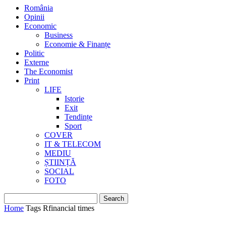
România
Opinii
Economic
Business
Economie & Finanțe
Politic
Externe
The Economist
Print
LIFE
Istorie
Exit
Tendințe
Sport
COVER
IT & TELECOM
MEDIU
ȘTIINȚĂ
SOCIAL
FOTO
Home
Tags
Rfinancial times