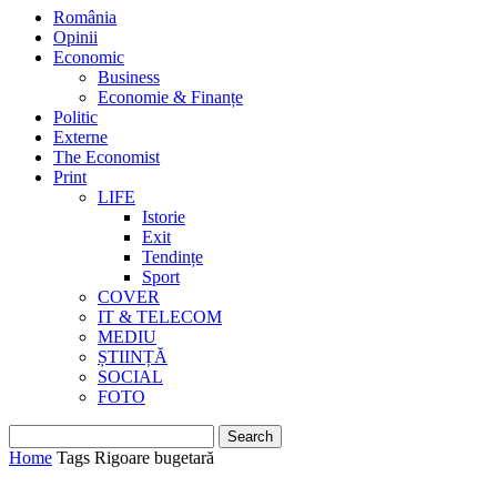
România
Opinii
Economic
Business
Economie & Finanțe
Politic
Externe
The Economist
Print
LIFE
Istorie
Exit
Tendințe
Sport
COVER
IT & TELECOM
MEDIU
ȘTIINȚĂ
SOCIAL
FOTO
Home
Tags
Rigoare bugetară