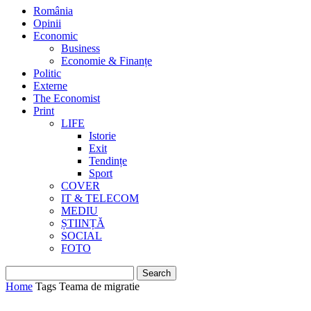
România
Opinii
Economic
Business
Economie & Finanțe
Politic
Externe
The Economist
Print
LIFE
Istorie
Exit
Tendințe
Sport
COVER
IT & TELECOM
MEDIU
ȘTIINȚĂ
SOCIAL
FOTO
Home
Tags
Teama de migratie