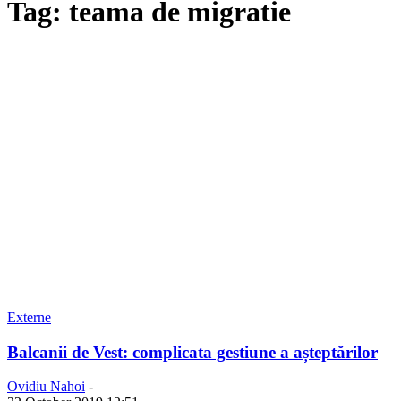
Tag: teama de migratie
Externe
Balcanii de Vest: complicata gestiune a așteptărilor
Ovidiu Nahoi
-