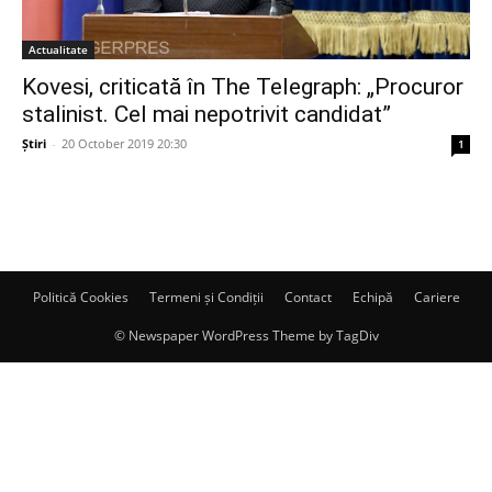
Actualitate
Kovesi, criticată în The Telegraph: „Procuror
stalinist. Cel mai nepotrivit candidat”
Știri
-
20 October 2019 20:30
1
Politică Cookies
Termeni și Condiții
Contact
Echipă
Cariere
© Newspaper WordPress Theme by TagDiv