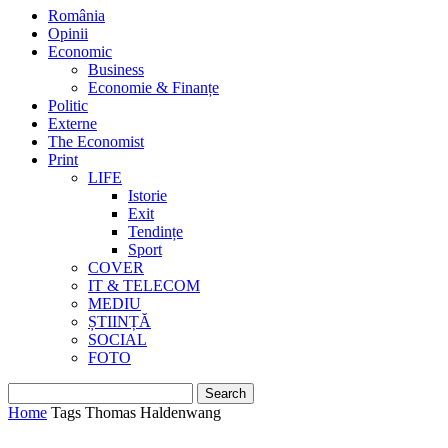
România
Opinii
Economic
Business
Economie & Finanțe
Politic
Externe
The Economist
Print
LIFE
Istorie
Exit
Tendințe
Sport
COVER
IT & TELECOM
MEDIU
ȘTIINȚĂ
SOCIAL
FOTO
Home
Tags
Thomas Haldenwang